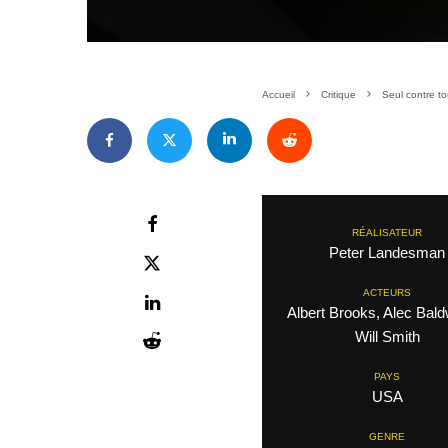
Accueil
Critique
Seul contre t
RÉALISATEUR
Peter Landesman
ACTEURS
Albert Brooks, Alec Bald
Will Smith
PAYS
USA
GENRE