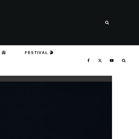
 📀
FESTIVAL 🎬