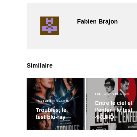
Fabien Brajon
Similaire
PAR
FABIEN BRAJON
PAR
FABIEN BRAJON
Entre le ciel et
Troubles, le
l’enfer : le test
test blu-ray
4KUHD