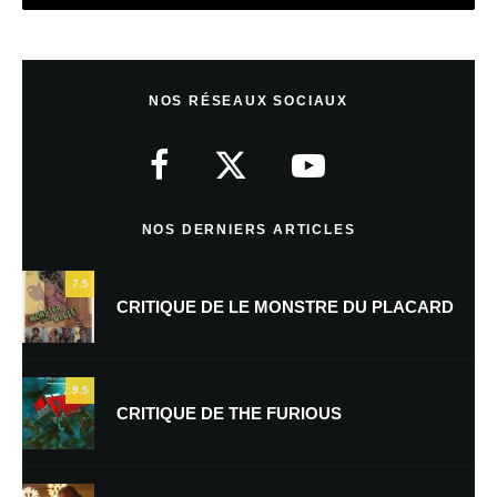
Anonyme
Répondre
7 novembre 2009 à 16 h 11 min
NOS RÉSEAUX SOCIAUX
Dommage car le premier opus était géant
NOS DERNIERS ARTICLES
Anonyme
Répondre
7 novembre 2009 à 18 h 45 min
7.5
CRITIQUE DE LE MONSTRE DU PLACARD
Oui c est vrai
9.5
Anonyme
Répondre
CRITIQUE DE THE FURIOUS
7 novembre 2009 à 18 h 51 min
Pourtant la série a toujours du succès