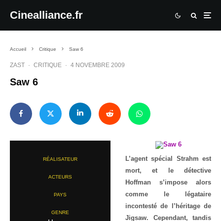
Cinealliance.fr
Accueil
Critique
Saw 6
ZAST
·
CRITIQUE
·
4 NOVEMBRE 2009
Saw 6
L’agent spécial Strahm est
RÉALISATEUR
mort, et le détective
ACTEURS
Hoffman s’impose alors
comme le légataire
PAYS
incontesté de l’héritage de
GENRE
Jigsaw. Cependant, tandis