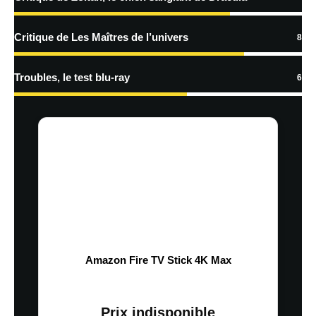
Critique de Les Maîtres de l’univers
8
Troubles, le test blu-ray
6
Nom
*
E-mail
*
Site web
Enregistrer mon nom, mon e-mail et mon site dans le navigateur pour
mon prochain commentaire.
Amazon Fire TV Stick 4K Max
En savoir
plus sur la façon dont les données de vos commentaires sont
Prix indisponible