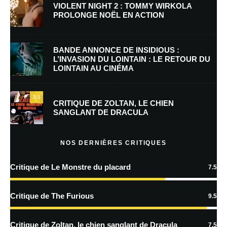
VIOLENT NIGHT 2 : TOMMY WIRKOLA
PROLONGE NOËL EN ACTION
JeNeSuisPasAware
Répondre
7 novembre 2009 à 18 h 53 min
BANDE ANNONCE DE INSIDIOUS :
L’INVASION DU LOINTAIN : LE RETOUR DU
lol
LOINTAIN AU CINÉMA
7.5
CRITIQUE DE ZOLTAN, LE CHIEN
Laisser un commentaire
SANGLANT DE DRACULA
Votre adresse e-mail ne sera pas publiée.
Les champs obligatoires sont
NOS DERNIÈRES CRITIQUES
indiqués avec
*
Critique de Le Monstre du placard
Commentaire
*
7.5
Critique de The Furious
9.5
Critique de Zoltan, le chien sanglant de Dracula
7.5