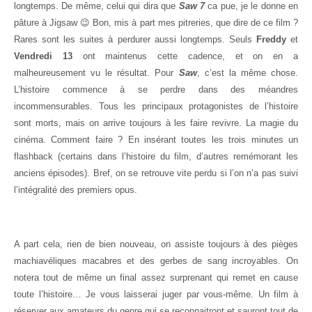
longtemps. De même, celui qui dira que
Saw 7
ca pue, je le donne en
pâture à Jigsaw 😉 Bon, mis à part mes pitreries, que dire de ce film ?
Rares sont les suites à perdurer aussi longtemps. Seuls
Freddy
et
Vendredi 13
ont maintenus cette cadence, et on en a
malheureusement vu le résultat. Pour
Saw
, c’est la même chose.
L’histoire commence à se perdre dans des méandres
incommensurables. Tous les principaux protagonistes de l’histoire
sont morts, mais on arrive toujours à les faire revivre. La magie du
cinéma. Comment faire ? En insérant toutes les trois minutes un
flashback (certains dans l’histoire du film, d’autres remémorant les
anciens épisodes). Bref, on se retrouve vite perdu si l’on n’a pas suivi
l’intégralité des premiers opus.
A part cela, rien de bien nouveau, on assiste toujours à des pièges
machiavéliques macabres et des gerbes de sang incroyables. On
notera tout de même un final assez surprenant qui remet en cause
toute l’histoire… Je vous laisserai juger par vous-même. Un film à
réserver aux amateurs du genre qui se reconnaitront et sauront tout de