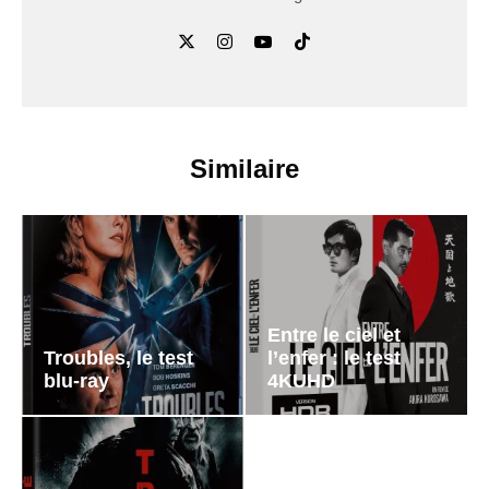
Similaire
Entre le ciel et
Troubles, le test
l’enfer : le test
blu-ray
4KUHD