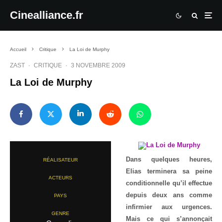
Cinealliance.fr
Accueil
Critique
La Loi de Murphy
ZAST
·
CRITIQUE
·
3 NOVEMBRE 2009
La Loi de Murphy
Dans quelques heures,
RÉALISATEUR
Elias terminera sa peine
ACTEURS
conditionnelle qu’il effectue
depuis deux ans comme
PAYS
infirmier aux urgences.
GENRE
Mais ce qui s’annonçait