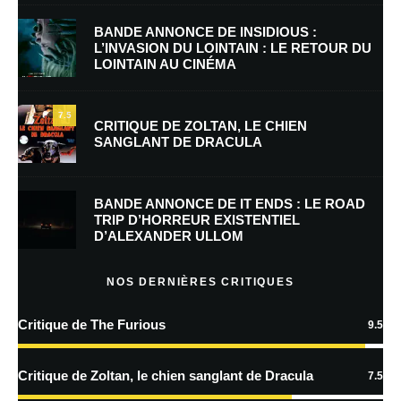
BANDE ANNONCE DE INSIDIOUS :
L’INVASION DU LOINTAIN : LE RETOUR DU
LOINTAIN AU CINÉMA
E-mail
*
Site web
7.5
CRITIQUE DE ZOLTAN, LE CHIEN
SANGLANT DE DRACULA
Enregistrer mon nom, mon e-mail et mon site dans le navigateur pour
mon prochain commentaire.
BANDE ANNONCE DE IT ENDS : LE ROAD
TRIP D’HORREUR EXISTENTIEL
D’ALEXANDER ULLOM
En savoir
plus sur la façon dont les données de vos commentaires sont
NOS DERNIÈRES CRITIQUES
traitées
Critique de The Furious
9.5
Critique de Zoltan, le chien sanglant de Dracula
7.5