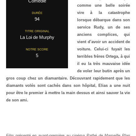
Comedie
comme une belle soirée
vire à la catastrophe
DURÉE
94
lorsque débarque dans son
service Rudy, un de ses
TITRE ORIGINAL
anciens complices, qui
La Loi de Murphy
vient d’avoir un accident de
voiture. Celui-ci fuyait les
NOTRE SCORE
5
terribles frères Ortega, à qui
il eu la très mauvaise idée
de voler leur butin après un
gros coup chez un diamantaire. Découvrant rapidement que les
diamants volés sont cachés dans son hôpital, Elias a une nuit
pour être le premier à mettre la main dessus et ainsi sauver la vie
de son ami.
Film présenté en avant-première au cinéma Pathé de Marseille Plan