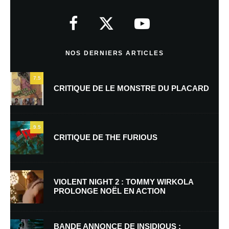
Votre adresse e-mail ne sera pas publiée.
Les champs obligatoires sont
indiqués avec
*
Commentaire
*
NOS DERNIERS ARTICLES
7.5
CRITIQUE DE LE MONSTRE DU PLACARD
9.5
CRITIQUE DE THE FURIOUS
Nom
*
VIOLENT NIGHT 2 : TOMMY WIRKOLA
PROLONGE NOËL EN ACTION
E-mail
*
Site web
BANDE ANNONCE DE INSIDIOUS :