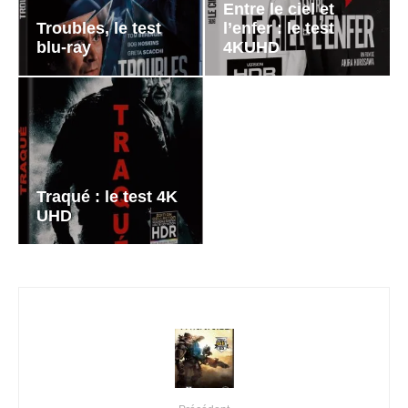
Entre le ciel et
Troubles, le test
l’enfer : le test
blu-ray
4KUHD
Traqué : le test 4K
UHD