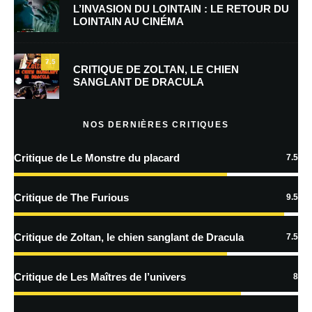
L’INVASION DU LOINTAIN : LE RETOUR DU
LOINTAIN AU CINÉMA
Enregistrer mon nom, mon e-mail et mon site dans le navigateur pour
mon prochain commentaire.
7.5
CRITIQUE DE ZOLTAN, LE CHIEN
SANGLANT DE DRACULA
En savoir
plus sur la façon dont les données de vos commentaires sont
NOS DERNIÈRES CRITIQUES
traitées
Critique de Le Monstre du placard
7.5
Critique de The Furious
9.5
Critique de Zoltan, le chien sanglant de Dracula
7.5
Critique de Les Maîtres de l’univers
8