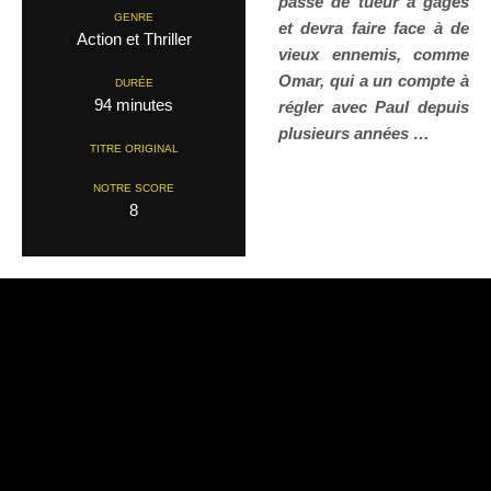
passé de tueur à gages
GENRE
et devra faire face à de
Action et Thriller
vieux ennemis, comme
Omar, qui a un compte à
DURÉE
94 minutes
régler avec Paul depuis
plusieurs années …
TITRE ORIGINAL
NOTRE SCORE
8