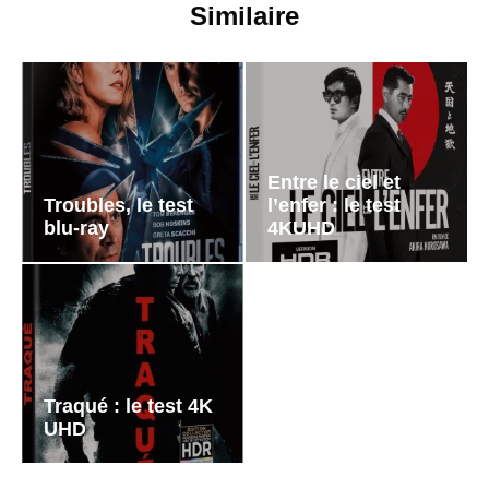
Similaire
Entre le ciel et
Troubles, le test
l’enfer : le test
blu-ray
4KUHD
Traqué : le test 4K
UHD