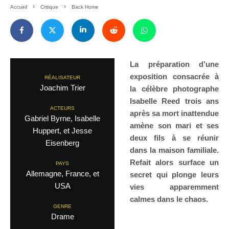
Accueil
Critique
Back Home
La préparation d’une
exposition consacrée à
RÉALISATEUR
Joachim Trier
la célèbre photographe
Isabelle Reed trois ans
ACTEURS
après sa mort inattendue
Gabriel Byrne, Isabelle
amène son mari et ses
Huppert, et Jesse
deux fils à se réunir
Eisenberg
dans la maison familiale.
Refait alors surface un
PAYS
Allemagne, France, et
secret qui plonge leurs
USA
vies apparemment
calmes dans le chaos.
GENRE
Drame