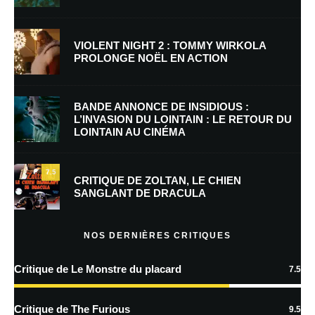
Nom
*
VIOLENT NIGHT 2 : TOMMY WIRKOLA
PROLONGE NOËL EN ACTION
E-mail
*
Site web
BANDE ANNONCE DE INSIDIOUS :
L’INVASION DU LOINTAIN : LE RETOUR DU
LOINTAIN AU CINÉMA
Enregistrer mon nom, mon e-mail et mon site dans le navigateur pour
mon prochain commentaire.
7.5
CRITIQUE DE ZOLTAN, LE CHIEN
SANGLANT DE DRACULA
En savoir
plus sur la façon dont les données de vos commentaires sont
NOS DERNIÈRES CRITIQUES
traitées
Critique de Le Monstre du placard
7.5
Critique de The Furious
9.5