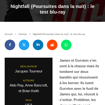
Nightfall (Poursuites dans la nuit) : le
test blu-ray
Accueil
Cinéma
Nightfall (Poursuites dans la nuit) : le test blu-ray
James et Gurston s’en
vont à la chasse mais ils
RÉALISATEUR
Jacques Tourneur
tombent sur deux
bandits qui réussissent
ACTEURS
à les berner. Ils tuent
Aldo Ray, Anne Bancroft,
Gurston avec le fusil de
et Brian Keith
James qui, lui, réussit à
s’enfuir. Problème, les
PAYS
USA