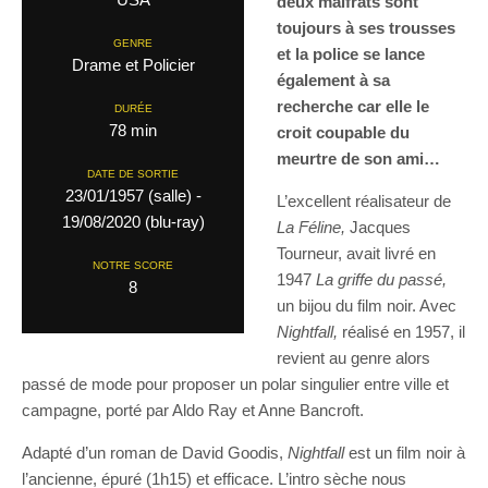
deux malfrats sont
toujours à ses trousses
GENRE
et la police se lance
Drame et Policier
également à sa
recherche car elle le
DURÉE
78 min
croit coupable du
meurtre de son ami…
DATE DE SORTIE
23/01/1957 (salle) -
L’excellent réalisateur de
19/08/2020 (blu-ray)
La Féline,
Jacques
Tourneur, avait livré en
NOTRE SCORE
1947
La griffe du passé,
8
un bijou du film noir. Avec
Nightfall,
réalisé en 1957, il
revient au genre alors
passé de mode pour proposer un polar singulier entre ville et
campagne, porté par Aldo Ray et Anne Bancroft.
Adapté d’un roman de David Goodis,
Nightfall
est un film noir à
l’ancienne, épuré (1h15) et efficace. L’intro sèche nous