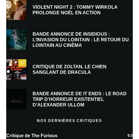
VIOLENT NIGHT 2 : TOMMY WIRKOLA
PROLONGE NOËL EN ACTION
Nom
*
BANDE ANNONCE DE INSIDIOUS :
L’INVASION DU LOINTAIN : LE RETOUR DU
LOINTAIN AU CINÉMA
E-mail
*
Site web
7.5
CRITIQUE DE ZOLTAN, LE CHIEN
SANGLANT DE DRACULA
Enregistrer mon nom, mon e-mail et mon site dans le navigateur pour
mon prochain commentaire.
BANDE ANNONCE DE IT ENDS : LE ROAD
TRIP D’HORREUR EXISTENTIEL
D’ALEXANDER ULLOM
En savoir
plus sur la façon dont les données de vos commentaires sont
NOS DERNIÈRES CRITIQUES
traitées
Critique de The Furious
9.5