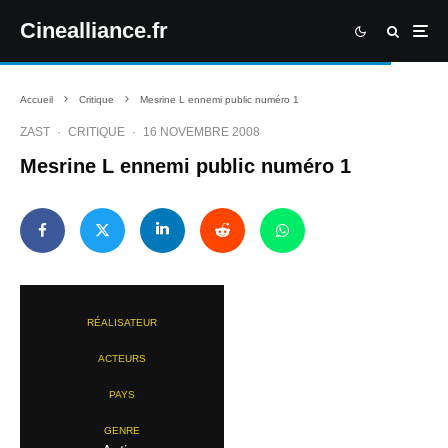
Cinealliance.fr
Accueil
Critique
Mesrine L ennemi public numéro 1
ZAST
·
CRITIQUE
·
16 NOVEMBRE 2008
Mesrine L ennemi public numéro 1
RÉALISATEUR
ACTEURS
PAYS
GENRE