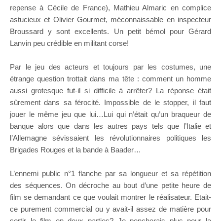
repense à Cécile de France), Mathieu Almaric en complice
astucieux et Olivier Gourmet, méconnaissable en inspecteur
Broussard y sont excellents. Un petit bémol pour Gérard
Lanvin peu crédible en militant corse!
Par le jeu des acteurs et toujours par les costumes, une
étrange question trottait dans ma tête : comment un homme
aussi grotesque fut-il si difficile à arrêter? La réponse était
sûrement dans sa férocité. Impossible de le stopper, il faut
jouer le même jeu que lui…Lui qui n’était qu’un braqueur de
banque alors que dans les autres pays tels que l’Italie et
l’Allemagne sévissaient les révolutionnaires politiques les
Brigades Rouges et la bande à Baader…
L’ennemi public n°1 flanche par sa longueur et sa répétition
des séquences. On décroche au bout d’une petite heure de
film se demandant ce que voulait montrer le réalisateur. Etait-
ce purement commercial ou y avait-il assez de matière pour
sortir le film en deux parties? Je pencherais plus pour la