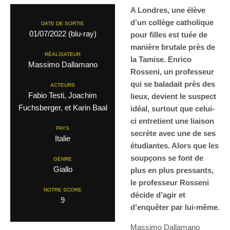
A Londres, une élève
d’un collège catholique
DATE DE SORTIE
01/07/2022 (blu-ray)
pour filles est tuée de
manière brutale près de
RÉALISATEUR
la Tamise. Enrico
Massimo Dallamano
Rosseni, un professeur
qui se baladait près des
ACTEURS
Fabio Testi, Joachim
lieux, devient le suspect
Fuchsberger, et Karin Baal
idéal, surtout que celui-
ci entretient une liaison
PAYS
secrète avec une de ses
Italie
étudiantes. Alors que les
soupçons se font de
GENRE
Giallo
plus en plus pressants,
le professeur Rosseni
NOTRE SCORE
décide d’agir et
9
d’enquêter par lui-même.
Massimo Dallamano