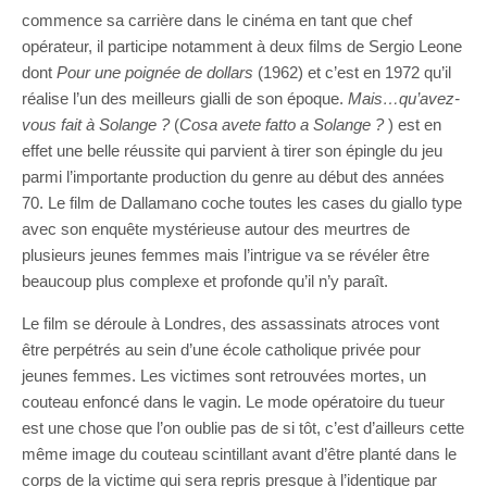
commence sa carrière dans le cinéma en tant que chef
opérateur, il participe notamment à deux films de Sergio Leone
dont
Pour une poignée de dollars
(1962) et c’est en 1972 qu’il
réalise l’un des meilleurs gialli de son époque.
Mais…qu’avez-
vous fait à Solange ?
(
Cosa avete fatto a Solange ?
) est en
effet une belle réussite qui parvient à tirer son épingle du jeu
parmi l’importante production du genre au début des années
70. Le film de Dallamano coche toutes les cases du giallo type
avec son enquête mystérieuse autour des meurtres de
plusieurs jeunes femmes mais l’intrigue va se révéler être
beaucoup plus complexe et profonde qu’il n’y paraît.
Le film se déroule à Londres, des assassinats atroces vont
être perpétrés au sein d’une école catholique privée pour
jeunes femmes. Les victimes sont retrouvées mortes, un
couteau enfoncé dans le vagin. Le mode opératoire du tueur
est une chose que l’on oublie pas de si tôt, c’est d’ailleurs cette
même image du couteau scintillant avant d’être planté dans le
corps de la victime qui sera repris presque à l’identique par