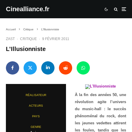
Cinealliance.fr
Accueil
Critique
L’Illusionniste
ZAST
·
CRITIQUE
·
9 FÉVRIER 2011
L’Illusionniste
À la fin des années 50, une
RÉALISATEUR
révolution agite l’univers
ACTEURS
du music-hall : le succès
phénoménal du rock, dont
PAYS
les jeunes vedettes attirent
GENRE
les foules, tandis que les