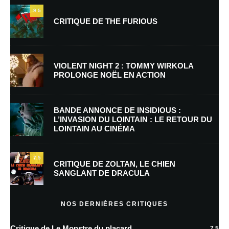
9.5
CRITIQUE DE THE FURIOUS
Nom
*
VIOLENT NIGHT 2 : TOMMY WIRKOLA
PROLONGE NOËL EN ACTION
E-mail
*
Site web
BANDE ANNONCE DE INSIDIOUS :
L’INVASION DU LOINTAIN : LE RETOUR DU
LOINTAIN AU CINÉMA
Enregistrer mon nom, mon e-mail et mon site dans le navigateur pour
mon prochain commentaire.
7.5
CRITIQUE DE ZOLTAN, LE CHIEN
SANGLANT DE DRACULA
En savoir
plus sur la façon dont les données de vos commentaires sont
NOS DERNIÈRES CRITIQUES
traitées
Critique de Le Monstre du placard
7.5