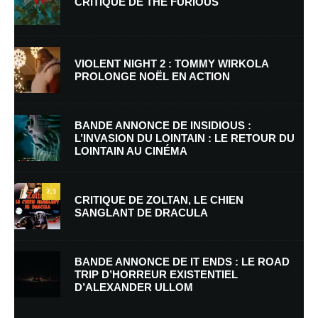
CRITIQUE DE THE FURIOUS
VIOLENT NIGHT 2 : TOMMY WIRKOLA
PROLONGE NOËL EN ACTION
Nom
*
BANDE ANNONCE DE INSIDIOUS :
L’INVASION DU LOINTAIN : LE RETOUR DU
LOINTAIN AU CINÉMA
E-mail
*
Site web
7.5
CRITIQUE DE ZOLTAN, LE CHIEN
SANGLANT DE DRACULA
Enregistrer mon nom, mon e-mail et mon site dans le navigateur pour
mon prochain commentaire.
BANDE ANNONCE DE IT ENDS : LE ROAD
TRIP D’HORREUR EXISTENTIEL
D’ALEXANDER ULLOM
En savoir