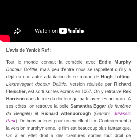
L’avis de Yanick Ruf :
Tout le monde connait la comédie avec
Eddie Murphy
Docteur Dolittle
, mais peu d’entre nous se rappellent qu’il y a
déjà eu une autre adaptation de ce roman de
Hugh Lofting
.
L’extravagant docteur Dolittle
, version réalisée par
Richard
Fleischer
, est sorti sur les écrans en 1967. On y retrouve
Rex
Harrison
dans le rôle du docteur qui parle avec les animaux. A
ses côtés, on retrouve la belle
Samantha Eggar
(
le fantôme
du Bengale
) et
Richard Attenborough
(
Gandhi,
Jurassic
Park
). De bons acteurs pour un excellent film. Contrairement à
la version murphynienne, le film est beaucoup plus fantastique.
On a en effet droit à des créatures sorties tout droit de