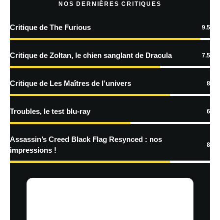
plus sur la façon dont les données de vos commentaires sont
NOS DERNIÈRES CRITIQUES
traitées
Critique de The Furious
9.5
Critique de Zoltan, le chien sanglant de Dracula
7.5
Critique de Les Maîtres de l’univers
8
Troubles, le test blu-ray
6
Assassin’s Creed Black Flag Resynced : nos
8
impressions !