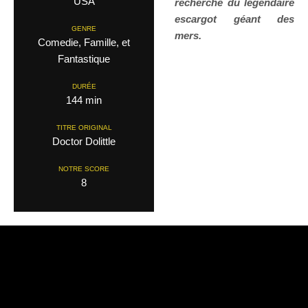
USA
recherche du l
é
gendaire
escargot g
é
ant des
GENRE
mers.
Comedie, Famille, et
Fantastique
DURÉE
144 min
TITRE ORIGINAL
Doctor Dolittle
NOTRE SCORE
8