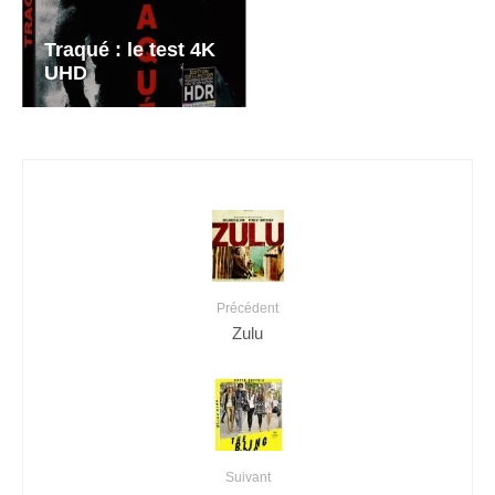
Traqué : le test 4K
UHD
Précédent
Zulu
Suivant