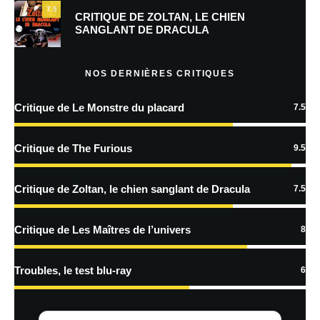
7.5
CRITIQUE DE ZOLTAN, LE CHIEN
SANGLANT DE DRACULA
En savoir
plus sur la façon dont les données de vos commentaires sont
NOS DERNIÈRES CRITIQUES
traitées
Critique de Le Monstre du placard
7.5
Critique de The Furious
9.5
Critique de Zoltan, le chien sanglant de Dracula
7.5
Critique de Les Maîtres de l’univers
8
Troubles, le test blu-ray
6