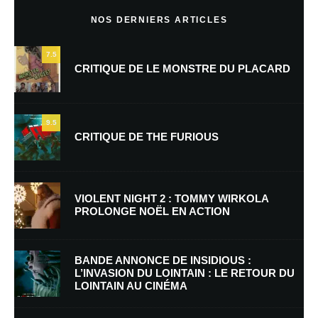
NOS DERNIERS ARTICLES
7.5
CRITIQUE DE LE MONSTRE DU PLACARD
9.5
CRITIQUE DE THE FURIOUS
Nom
*
VIOLENT NIGHT 2 : TOMMY WIRKOLA
PROLONGE NOËL EN ACTION
E-mail
*
Site web
BANDE ANNONCE DE INSIDIOUS :
L’INVASION DU LOINTAIN : LE RETOUR DU
LOINTAIN AU CINÉMA
Enregistrer mon nom, mon e-mail et mon site dans le navigateur pour
mon prochain commentaire.