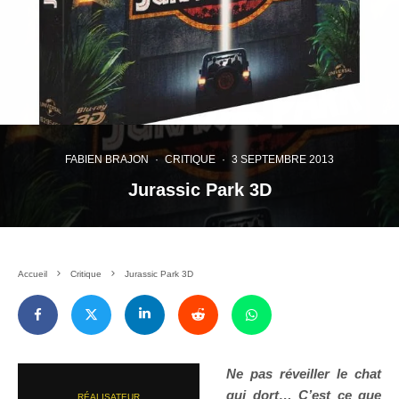
FABIEN BRAJON
·
CRITIQUE
·
3 SEPTEMBRE 2013
Jurassic Park 3D
Accueil
Critique
Jurassic Park 3D
Ne pas réveiller le chat
qui dort… C’est ce que
RÉALISATEUR