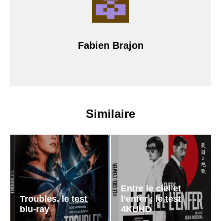
Fabien Brajon
Similaire
Entre le ciel et
Troubles, le test
l’enfer : le test
blu-ray
4KUHD