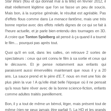
Star Wars
(flou et qui donnait mal à la tête) en février 2012, il
était réellement légitime que l’on se fasse un peu de soucis.
Mais bon, à la surprise générale, le résultat est agréable. Pas
d’effets flous comme dans
La menace fantôme
, mais une très
bonne reprise avec des effets reliefs dignes de ce qui se fait à
l’heure actuelle, et je parle bien entendu des tournages en 3D.
A croire que
Tonton Spielberg
ait pensé à ça quand il a tourné
le film… pourquoi pas après tout.
Quoi qu’il en soit, dans les salles, on retrouve 2 sortes de
spectateurs : ceux qui ont connu le film à sa sortie et ceux qui
le découvre. Et je pense notamment aux enfants qui
paraissent aussi émerveillés maintenant que nous il y a 20
ans. La sauce prend et le père d’
E.T.
nous en met une fois de
plus plein la vue ! A qu’elle était belle l’époque où il ne pensait
qu’à nous faire rêver avec de la bonne science-fiction, enfants
comme adultes traités pareillement.
Bon, il y a tout de même un bémol, léger, mais présent tout de
même (rien ne peux jamais être parfait !). La HD et les grands