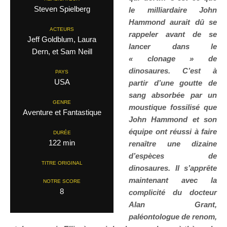
Steven Spielberg
le milliardaire John
Hammond aurait dû se
ACTEURS
rappeler avant de se
Jeff Goldblum, Laura
lancer dans le
Dern, et Sam Neill
« clonage » de
dinosaures. C’est à
PAYS
USA
partir d’une goutte de
sang absorbée par un
GENRE
moustique fossilisé que
Aventure et Fantastique
John Hammond et son
équipe ont réussi à faire
DURÉE
122 min
renaître une dizaine
d’espèces de
TITRE ORIGINAL
dinosaures. Il s’apprête
maintenant avec la
NOTRE SCORE
8
complicité du docteur
Alan Grant,
paléontologue de renom,