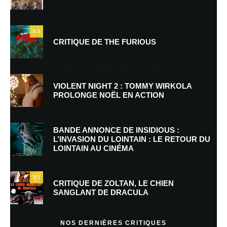
9.5
CRITIQUE DE THE FURIOUS
Nom
*
VIOLENT NIGHT 2 : TOMMY WIRKOLA
PROLONGE NOËL EN ACTION
E-mail
*
Site web
BANDE ANNONCE DE INSIDIOUS :
L’INVASION DU LOINTAIN : LE RETOUR DU
LOINTAIN AU CINÉMA
Enregistrer mon nom, mon e-mail et mon site dans le navigateur pour
mon prochain commentaire.
7.5
CRITIQUE DE ZOLTAN, LE CHIEN
SANGLANT DE DRACULA
En savoir
plus sur la façon dont les données de vos commentaires sont
NOS DERNIÈRES CRITIQUES