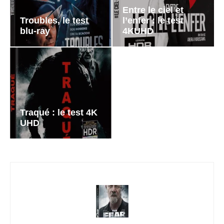
Entre le ciel et
Troubles, le test
l’enfer : le test
blu-ray
4KUHD
Traqué : le test 4K
UHD