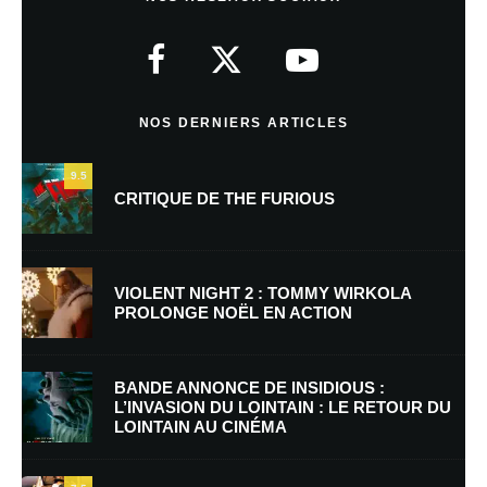
Votre adresse e-mail ne sera pas publiée.
Les champs obligatoires sont
indiqués avec
*
Commentaire
*
NOS DERNIERS ARTICLES
9.5
CRITIQUE DE THE FURIOUS
VIOLENT NIGHT 2 : TOMMY WIRKOLA
PROLONGE NOËL EN ACTION
Nom
*
BANDE ANNONCE DE INSIDIOUS :
L’INVASION DU LOINTAIN : LE RETOUR DU
LOINTAIN AU CINÉMA
E-mail
*
Site web