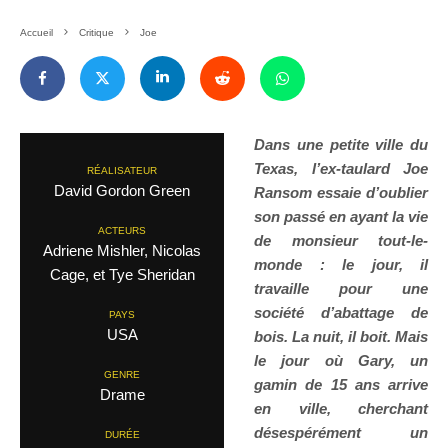
Accueil
Critique
Joe
Dans une petite ville du
Texas, l’ex-taulard Joe
RÉALISATEUR
David Gordon Green
Ransom essaie d’oublier
son passé en ayant la vie
ACTEURS
de monsieur tout-le-
Adriene Mishler, Nicolas
monde : le jour, il
Cage, et Tye Sheridan
travaille pour une
société d’abattage de
PAYS
USA
bois. La nuit, il boit. Mais
le jour où Gary, un
GENRE
gamin de 15 ans arrive
Drame
en ville, cherchant
désespérément un
DURÉE