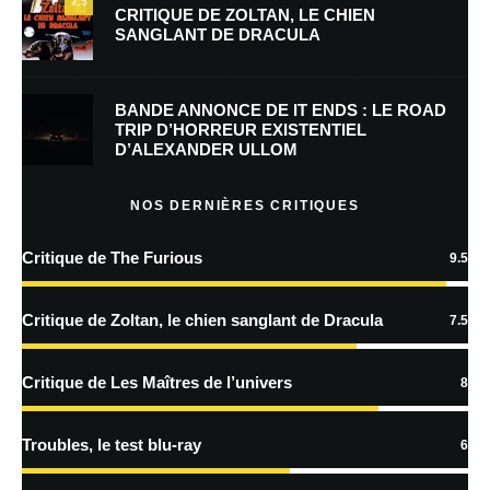
7.5
CRITIQUE DE ZOLTAN, LE CHIEN
SANGLANT DE DRACULA
Enregistrer mon nom, mon e-mail et mon site dans le navigateur pour
mon prochain commentaire.
BANDE ANNONCE DE IT ENDS : LE ROAD
TRIP D’HORREUR EXISTENTIEL
D’ALEXANDER ULLOM
En savoir
plus sur la façon dont les données de vos commentaires sont
NOS DERNIÈRES CRITIQUES
traitées
Critique de The Furious
9.5
Critique de Zoltan, le chien sanglant de Dracula
7.5
Critique de Les Maîtres de l’univers
8
Troubles, le test blu-ray
6