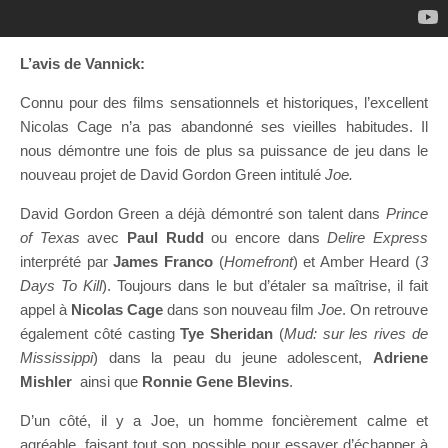
L’avis de Vannick:
Connu pour des films sensationnels et historiques, l’excellent
Nicolas Cage n’a pas abandonné ses vieilles habitudes. Il
nous démontre une fois de plus sa puissance de jeu dans le
nouveau projet de David Gordon Green intitulé
Joe.
David Gordon Green a déjà démontré son talent dans
Prince
of Texas
avec
Paul Rudd
ou encore dans
Delire Express
interprété par
James Franco
(
Homefront
) et Amber Heard (
3
Days To Kill
). Toujours dans le but d’étaler sa maîtrise, il fait
appel à
Nicolas Cage
dans son nouveau film
Joe
. On retrouve
également côté casting
Tye Sheridan
(
Mud: sur les rives de
Mississippi
) dans la peau du jeune adolescent,
Adriene
Mishler
ainsi que
Ronnie Gene Blevins
.
D’un côté, il y a Joe, un homme foncièrement calme et
agréable, faisant tout son possible pour essayer d’échapper à