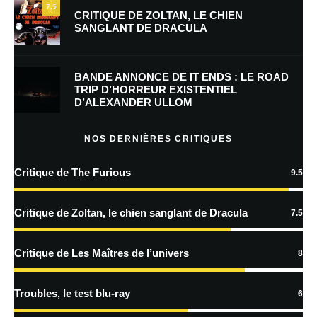
7.5
CRITIQUE DE ZOLTAN, LE CHIEN
SANGLANT DE DRACULA
Enregistrer mon nom, mon e-mail et mon site dans le navigateur pour
mon prochain commentaire.
BANDE ANNONCE DE IT ENDS : LE ROAD
TRIP D’HORREUR EXISTENTIEL
D’ALEXANDER ULLOM
En savoir
plus sur la façon dont les données de vos commentaires sont
NOS DERNIÈRES CRITIQUES
traitées
Critique de The Furious
9.5
Critique de Zoltan, le chien sanglant de Dracula
7.5
Critique de Les Maîtres de l’univers
8
Troubles, le test blu-ray
6