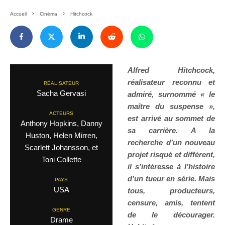
Accueil
Cinéma
Hitchcock
Alfred Hitchcock,
réalisateur reconnu et
RÉALISATEUR
Sacha Gervasi
admiré, surnommé « le
maître du suspense »,
ACTEURS
est arrivé au sommet de
Anthony Hopkins, Danny
sa carrière. A la
Huston, Helen Mirren,
recherche d’un nouveau
Scarlett Johansson, et
projet risqué et différent,
Toni Collette
il s’intéresse à l’histoire
d’un tueur en série. Mais
PAYS
USA
tous, producteurs,
censure, amis, tentent
GENRE
de le décourager.
Drame