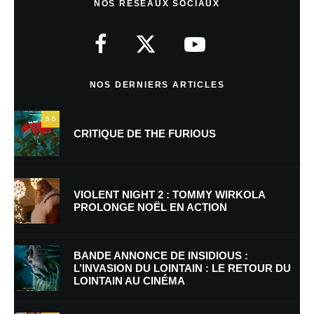
NOS RÉSEAUX SOCIAUX
Votre adresse e-mail ne sera pas publiée.
Les champs obligatoires sont
indiqués avec
*
Commentaire
*
NOS DERNIERS ARTICLES
9.5
CRITIQUE DE THE FURIOUS
VIOLENT NIGHT 2 : TOMMY WIRKOLA
PROLONGE NOËL EN ACTION
Nom
*
BANDE ANNONCE DE INSIDIOUS :
L’INVASION DU LOINTAIN : LE RETOUR DU
LOINTAIN AU CINÉMA
E-mail
*
Site web