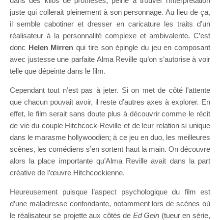
dans des kilos de prothèses, peine à trouver l’interprétation
juste qui collerait pleinement à son personnage. Au lieu de ça,
il semble cabotiner et dresser en caricature les traits d’un
réalisateur à la personnalité complexe et ambivalente. C’est
donc
Helen Mirren
qui tire son épingle du jeu en composant
avec justesse une parfaite Alma Reville qu’on s’autorise à voir
telle que dépeinte dans le film.
Cependant tout n’est pas à jeter. Si on met de côté l’attente
que chacun pouvait avoir, il reste d’autres axes à explorer. En
effet, le film serait sans doute plus à découvrir comme le récit
de vie du couple Hitchcock-Reville et de leur relation si unique
dans le marasme hollywoodien; à ce jeu en duo, les meilleures
scènes, les comédiens s’en sortent haut la main. On découvre
alors la place importante qu’Alma Reville avait dans la part
créative de l’œuvre Hitchcockienne.
Heureusement puisque l’aspect psychologique du film est
d’une maladresse confondante, notamment lors de scènes où
le réalisateur se projette aux côtés de
Ed Gein
(tueur en série,