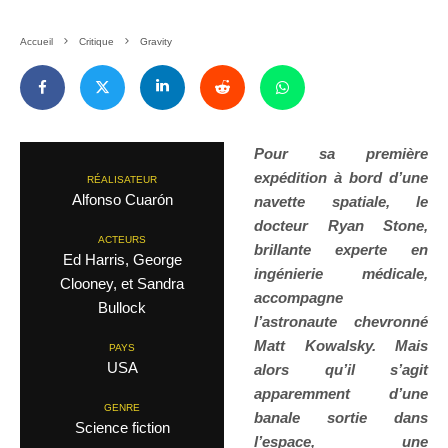
Accueil
Critique
Gravity
Pour sa première
expédition à bord d’une
RÉALISATEUR
Alfonso Cuarón
navette spatiale, le
docteur Ryan Stone,
ACTEURS
brillante experte en
Ed Harris, George
ingénierie médicale,
Clooney, et Sandra
accompagne
Bullock
l’astronaute chevronné
Matt Kowalsky. Mais
PAYS
USA
alors qu’il s’agit
apparemment d’une
GENRE
banale sortie dans
Science fiction
l’espace, une