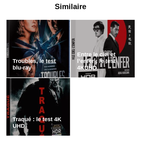
Similaire
Entre le ciel et
Troubles, le test
l’enfer : le test
blu-ray
4KUHD
Traqué : le test 4K
UHD