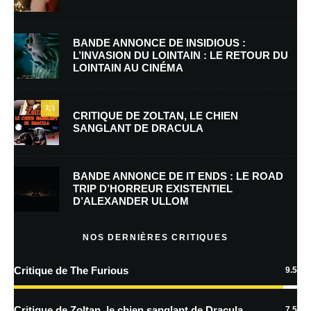
Nom
*
BANDE ANNONCE DE INSIDIOUS :
L’INVASION DU LOINTAIN : LE RETOUR DU
LOINTAIN AU CINÉMA
E-mail
*
Site web
7.5
CRITIQUE DE ZOLTAN, LE CHIEN
SANGLANT DE DRACULA
Enregistrer mon nom, mon e-mail et mon site dans le navigateur pour
mon prochain commentaire.
BANDE ANNONCE DE IT ENDS : LE ROAD
TRIP D’HORREUR EXISTENTIEL
D’ALEXANDER ULLOM
En savoir
plus sur la façon dont les données de vos commentaires sont
NOS DERNIÈRES CRITIQUES
traitées
Critique de The Furious
9.5
Critique de Zoltan, le chien sanglant de Dracula
7.5