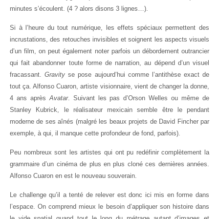
minutes s’écoulent. (4 ? alors disons 3 lignes…).
Si à l’heure du tout numérique, les effets spéciaux permettent des
incrustations, des retouches invisibles et soignent les aspects visuels
d’un film, on peut également noter parfois un débordement outrancier
qui fait abandonner toute forme de narration, au dépend d’un visuel
fracassant.
Gravity
se pose aujourd’hui comme l’antithèse exact de
tout ça. Alfonso Cuaron, artiste visionnaire, vient de changer la donne,
4 ans après
Avatar
. Suivant les pas d’Orson Welles ou même de
Stanley Kubrick, le réalisateur mexicain semble être le pendant
moderne de ses aînés (malgré les beaux projets de David Fincher par
exemple, à qui, il manque cette profondeur de fond, parfois).
Peu nombreux sont les artistes qui ont pu redéfinir complètement la
grammaire d’un cinéma de plus en plus cloné ces dernières années.
Alfonso Cuaron en est le nouveau souverain.
Le challenge qu’il a tenté de relever est donc ici mis en forme dans
l’espace. On comprend mieux le besoin d’appliquer son histoire dans
le vide spatial quand tout le long du métrage autant d’images et