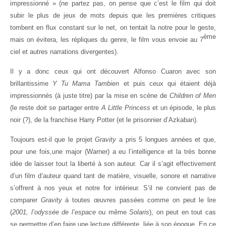
impressionné » (ne partez pas, on pense que c’est le film qui doit
subir le plus de jeux de mots depuis que les premières critiques
tombent en flux constant sur le net, on tentait la notre pour le geste,
ème
mais on évitera, les répliques du genre, le film vous envoie au 7
ciel et autres narrations divergentes).
Il y a donc ceux qui ont découvert Alfonso Cuaron avec son
brillantissime
Y Tu Mama Tambien
et puis ceux qui étaient déjà
impressionnés (à juste titre) par la mise en scène de
Children of Men
(le reste doit se partager entre
A Little Princess
et un épisode, le plus
noir (?), de la franchise Harry Potter (et le prisonnier d’Azkaban).
Toujours est-il que le projet
Gravity
a pris 5 longues années et que,
pour une fois,une major (Warner) a eu l’intelligence et la très bonne
idée de laisser tout la liberté à son auteur. Car il s’agit effectivement
d’un film d’auteur quand tant de matière, visuelle, sonore et narrative
s’offrent à nos yeux et notre for intérieur. S’il ne convient pas de
comparer
Gravity
à toutes œuvres passées comme on peut le lire
(
2001, l’odyssée de l’espace
ou même
Solaris
), on peut en tout cas
se permettre d’en faire une lecture différente, liée à son époque. En ce