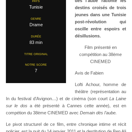
dès l’aube raconte les
PAYS
Tunisie
destins croisés de trois
jeunes dans une Tunisie
GENRE
post-révolution qui
Drame
oscille entre espoirs et
désillusions.
DURÉE
83 min
Film présenté en
compétition au 38ème
TITRE ORIGINAL
CINEMED
NOTRE SCORE
7
Avis de Fabien
Lofti Achour, homme de
théâtre (représentation au
In du festival d’Avignon…) et de cinéma (son court
La Laine
sur le dos
a été présenté à Cannes cette année), est en
compétion du 38ème CINEMED avec
Demain dès l’aube.
Le pivot structurel de ce film, entre chronique intime et récit
policier, est la nuit du 14 janvier 2011 et la destitution de Ben Ali