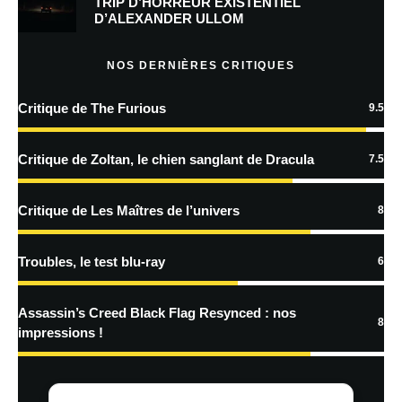
TRIP D’HORREUR EXISTENTIEL
D’ALEXANDER ULLOM
En savoir
plus sur la façon dont les données de vos commentaires sont
NOS DERNIÈRES CRITIQUES
traitées
Critique de The Furious
9.5
Critique de Zoltan, le chien sanglant de Dracula
7.5
Critique de Les Maîtres de l’univers
8
Troubles, le test blu-ray
6
Assassin’s Creed Black Flag Resynced : nos
8
impressions !