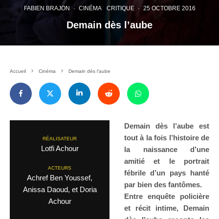
FABIEN BRAJON
·
CINÉMA
CRITIQUE
·
25 OCTOBRE 2016
Demain dès l’aube
Accueil
Cinéma
Demain dès l’aube
Demain dès l’aube est
tout à la fois l’histoire de
RÉALISATEUR
Lotfi Achour
la naissance d’une
amitié et le portrait
ACTEURS
fébrile d’un pays hanté
Achref Ben Youssef,
par bien des fantômes.
Anissa Daoud, et Doria
Entre enquête policière
Achour
et récit intime, Demain