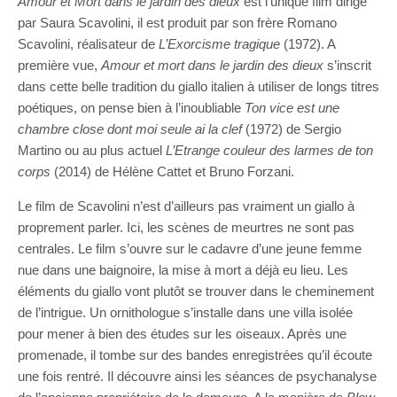
Amour et Mort dans le jardin des dieux
est l’unique film dirigé
par Saura Scavolini, il est produit par son frère Romano
Scavolini, réalisateur de
L’Exorcisme tragique
(1972). A
première vue,
Amour et mort dans le jardin des dieux
s’inscrit
dans cette belle tradition du giallo italien à utiliser de longs titres
poétiques, on pense bien à l’inoubliable
Ton vice est une
chambre close dont moi seule ai la clef
(1972) de Sergio
Martino ou au plus actuel
L’Etrange couleur des larmes de ton
corps
(2014) de Hélène Cattet et Bruno Forzani.
Le film de Scavolini n’est d’ailleurs pas vraiment un giallo à
proprement parler. Ici, les scènes de meurtres ne sont pas
centrales. Le film s’ouvre sur le cadavre d’une jeune femme
nue dans une baignoire, la mise à mort a déjà eu lieu. Les
éléments du giallo vont plutôt se trouver dans le cheminement
de l’intrigue. Un ornithologue s’installe dans une villa isolée
pour mener à bien des études sur les oiseaux. Après une
promenade, il tombe sur des bandes enregistrées qu’il écoute
une fois rentré. Il découvre ainsi les séances de psychanalyse