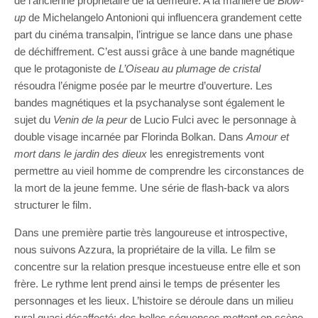
de l’ancienne propriétaire de la demeure. A la manière de
Blow-
up
de Michelangelo Antonioni qui influencera grandement cette
part du cinéma transalpin, l’intrigue se lance dans une phase
de déchiffrement. C’est aussi grâce à une bande magnétique
que le protagoniste de
L’Oiseau au plumage de cristal
résoudra l’énigme posée par le meurtre d’ouverture. Les
bandes magnétiques et la psychanalyse sont également le
sujet du
Venin de la peur
de Lucio Fulci avec le personnage à
double visage incarnée par Florinda Bolkan. Dans
Amour et
mort dans le jardin des dieux
les enregistrements vont
permettre au vieil homme de comprendre les circonstances de
la mort de la jeune femme. Une série de flash-back va alors
structurer le film.
Dans une première partie très langoureuse et introspective,
nous suivons Azzura, la propriétaire de la villa. Le film se
concentre sur la relation presque incestueuse entre elle et son
frère. Le rythme lent prend ainsi le temps de présenter les
personnages et les lieux. L’histoire se déroule dans un milieu
rural quasi désaffecté; des belles séquences mettent en scène