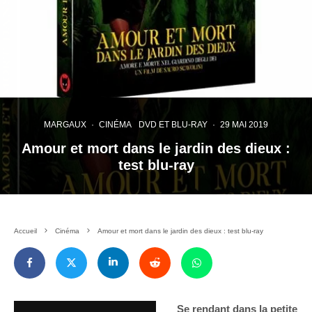
MARGAUX
·
CINÉMA
DVD ET BLU-RAY
·
29 MAI 2019
Amour et mort dans le jardin des dieux :
test blu-ray
Accueil
Cinéma
Amour et mort dans le jardin des dieux : test blu-ray
Se rendant dans la petite