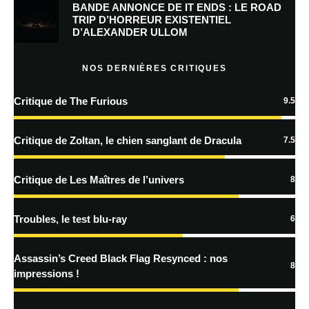
BANDE ANNONCE DE IT ENDS : LE ROAD
TRIP D’HORREUR EXISTENTIEL
D’ALEXANDER ULLOM
En savoir
plus sur la façon dont les données de vos commentaires sont
NOS DERNIÈRES CRITIQUES
traitées
Critique de The Furious
9.5
Critique de Zoltan, le chien sanglant de Dracula
7.5
Critique de Les Maîtres de l’univers
8
Troubles, le test blu-ray
6
Assassin’s Creed Black Flag Resynced : nos
8
impressions !