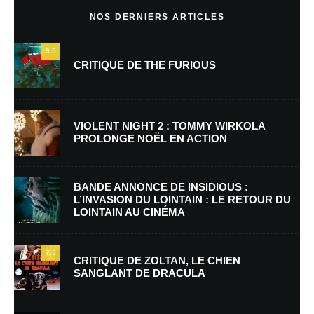
NOS DERNIERS ARTICLES
9.5
CRITIQUE DE THE FURIOUS
VIOLENT NIGHT 2 : TOMMY WIRKOLA
PROLONGE NOËL EN ACTION
Nom
*
BANDE ANNONCE DE INSIDIOUS :
L’INVASION DU LOINTAIN : LE RETOUR DU
LOINTAIN AU CINÉMA
E-mail
*
Site web
7.5
CRITIQUE DE ZOLTAN, LE CHIEN
SANGLANT DE DRACULA
Enregistrer mon nom, mon e-mail et mon site dans le navigateur pour
mon prochain commentaire.