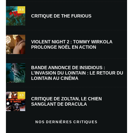
9.5
CRITIQUE DE THE FURIOUS
Nom
*
VIOLENT NIGHT 2 : TOMMY WIRKOLA
PROLONGE NOËL EN ACTION
E-mail
*
Site web
BANDE ANNONCE DE INSIDIOUS :
L’INVASION DU LOINTAIN : LE RETOUR DU
LOINTAIN AU CINÉMA
Enregistrer mon nom, mon e-mail et mon site dans le navigateur pour
mon prochain commentaire.
7.5
CRITIQUE DE ZOLTAN, LE CHIEN
SANGLANT DE DRACULA
En savoir
plus sur la façon dont les données de vos commentaires sont
NOS DERNIÈRES CRITIQUES
traitées