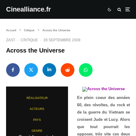
Cinealliance.fr
Accueil
Critique
Across the Universe
ZAST
·
CRITIQUE
·
28 SEPTEMBRE 2009
Across the Universe
En plein coeur des années
RÉALISATEUR
60, des révoltes, du rock et
ACTEURS
de la guerre du Vietnam se
croisent Jude et Lucy. Alors
PAYS
que tout pourrait les
GENRE
opposer, très vite ces deux