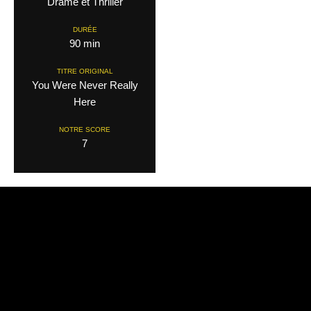
Drame et Thriller
DURÉE
90 min
TITRE ORIGINAL
You Were Never Really
Here
NOTRE SCORE
7