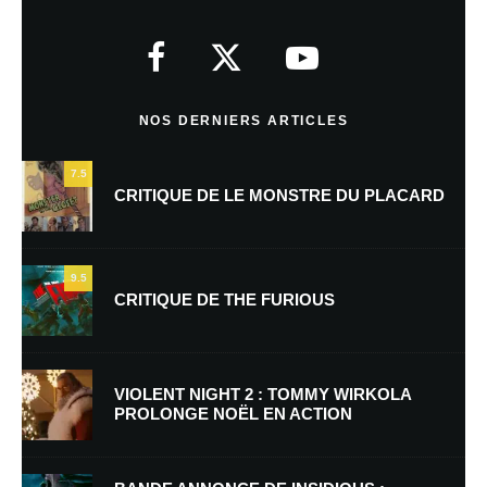
Votre adresse e-mail ne sera pas publiée.
Les champs obligatoires sont
indiqués avec
*
Commentaire
*
NOS DERNIERS ARTICLES
7.5
CRITIQUE DE LE MONSTRE DU PLACARD
9.5
CRITIQUE DE THE FURIOUS
Nom
*
VIOLENT NIGHT 2 : TOMMY WIRKOLA
PROLONGE NOËL EN ACTION
E-mail
*
Site web