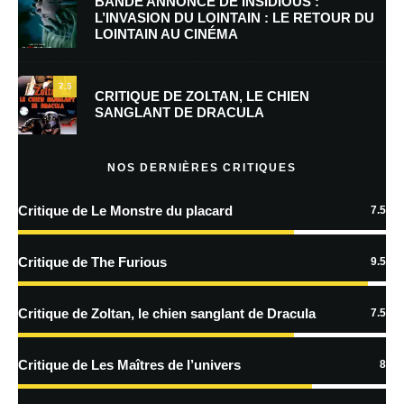
BANDE ANNONCE DE INSIDIOUS :
L’INVASION DU LOINTAIN : LE RETOUR DU
LOINTAIN AU CINÉMA
Enregistrer mon nom, mon e-mail et mon site dans le navigateur pour
mon prochain commentaire.
7.5
CRITIQUE DE ZOLTAN, LE CHIEN
SANGLANT DE DRACULA
En savoir
plus sur la façon dont les données de vos commentaires sont
NOS DERNIÈRES CRITIQUES
traitées
Critique de Le Monstre du placard
7.5
Critique de The Furious
9.5
Critique de Zoltan, le chien sanglant de Dracula
7.5
Critique de Les Maîtres de l’univers
8