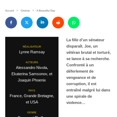
Accueil
Cinéma
A Beautiful Day
La fille d’un sénateur
disparaît. Joe, un
RÉALISATEUR
Lynne Ramsay
vétéran brutal et torturé,
se lance à sa recherche.
ACTEURS
Confronté à un
Alessandro Nivola,
déferlement de
Ekaterina Samsonov, et
vengeance et de
Joaquin Phoenix
corruption, il est
entraîné malgré lui dans
PAYS
France, Grande Bretagne,
une spirale de
et USA
violence…
GENRE