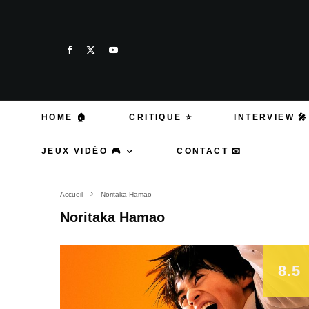
HOME 🏠
CRITIQUE ⭐
INTERVIEW 🎤
JEUX VIDÉO 🎮
CONTACT 📧
Accueil
Noritaka Hamao
Noritaka Hamao
8.5