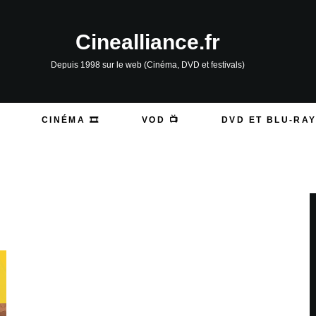
Cinealliance.fr
Depuis 1998 sur le web (Cinéma, DVD et festivals)
CINÉMA 🎞️
VOD 📺
DVD ET BLU-RAY