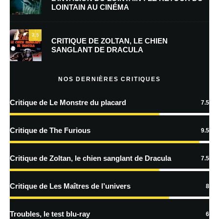
LOINTAIN AU CINÉMA
Enregistrer mon nom, mon e-mail et mon site dans le navigateur pour
mon prochain commentaire.
7.5
Prévenez-moi de tous les nouveaux commentaires par e-mail.
CRITIQUE DE ZOLTAN, LE CHIEN
SANGLANT DE DRACULA
Prévenez-moi de tous les nouveaux articles par e-mail.
NOS DERNIÈRES CRITIQUES
Critique de Le Monstre du placard
7.5
En savoir
plus sur la façon dont les données de vos commentaires sont
Critique de The Furious
9.5
traitées
Critique de Zoltan, le chien sanglant de Dracula
7.5
Critique de Les Maîtres de l’univers
8
Troubles, le test blu-ray
6