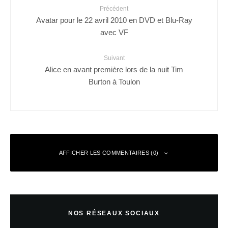
Précédent
Avatar pour le 22 avril 2010 en DVD et Blu-Ray
avec VF
Suivant
Alice en avant première lors de la nuit Tim
Burton à Toulon
AFFICHER LES COMMENTAIRES (0)
Laisser un commentaire
NOS RÉSEAUX SOCIAUX
Votre adresse e-mail ne sera pas publiée.
Les champs obligatoires sont