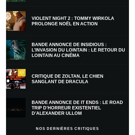
VIOLENT NIGHT 2 : TOMMY WIRKOLA
PROLONGE NOËL EN ACTION
Nom
*
BANDE ANNONCE DE INSIDIOUS :
L’INVASION DU LOINTAIN : LE RETOUR DU
LOINTAIN AU CINÉMA
E-mail
*
Site web
7.5
CRITIQUE DE ZOLTAN, LE CHIEN
SANGLANT DE DRACULA
Enregistrer mon nom, mon e-mail et mon site dans le navigateur pour
mon prochain commentaire.
BANDE ANNONCE DE IT ENDS : LE ROAD
Prévenez-moi de tous les nouveaux commentaires par e-mail.
TRIP D’HORREUR EXISTENTIEL
D’ALEXANDER ULLOM
Prévenez-moi de tous les nouveaux articles par e-mail.
NOS DERNIÈRES CRITIQUES