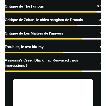
Critique de The Furious
9.5
En savoir
plus sur la façon dont les données de vos commentaires sont
Critique de Zoltan, le chien sanglant de Dracula
7.5
traitées
Critique de Les Maîtres de l’univers
8
Troubles, le test blu-ray
6
Assassin’s Creed Black Flag Resynced : nos
8
impressions !