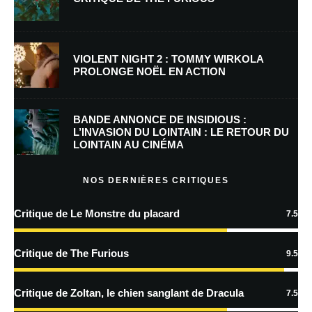
E-mail
*
Site web
VIOLENT NIGHT 2 : TOMMY WIRKOLA
PROLONGE NOËL EN ACTION
Enregistrer mon nom, mon e-mail et mon site dans le navigateur pour
mon prochain commentaire.
BANDE ANNONCE DE INSIDIOUS :
Prévenez-moi de tous les nouveaux commentaires par e-mail.
L’INVASION DU LOINTAIN : LE RETOUR DU
LOINTAIN AU CINÉMA
Prévenez-moi de tous les nouveaux articles par e-mail.
NOS DERNIÈRES CRITIQUES
Critique de Le Monstre du placard
7.5
En savoir
plus sur la façon dont les données de vos commentaires sont
Critique de The Furious
9.5
traitées
Critique de Zoltan, le chien sanglant de Dracula
7.5