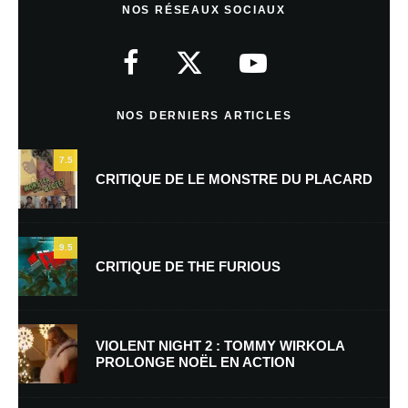
NOS RÉSEAUX SOCIAUX
Votre adresse e-mail ne sera pas publiée.
Les champs obligatoires sont
indiqués avec
*
Commentaire
*
NOS DERNIERS ARTICLES
7.5
CRITIQUE DE LE MONSTRE DU PLACARD
9.5
CRITIQUE DE THE FURIOUS
Nom
*
VIOLENT NIGHT 2 : TOMMY WIRKOLA
PROLONGE NOËL EN ACTION
E-mail
*
Site web