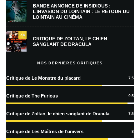
BANDE ANNONCE DE INSIDIOUS :
L’INVASION DU LOINTAIN : LE RETOUR DU
LOINTAIN AU CINÉMA
Enregistrer mon nom, mon e-mail et mon site dans le navigateur pour
mon prochain commentaire.
7.5
Prévenez-moi de tous les nouveaux commentaires par e-mail.
CRITIQUE DE ZOLTAN, LE CHIEN
SANGLANT DE DRACULA
Prévenez-moi de tous les nouveaux articles par e-mail.
NOS DERNIÈRES CRITIQUES
Critique de Le Monstre du placard
7.5
En savoir
plus sur la façon dont les données de vos commentaires sont
Critique de The Furious
9.5
traitées
Critique de Zoltan, le chien sanglant de Dracula
7.5
Critique de Les Maîtres de l’univers
8