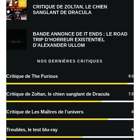
7.5
CRITIQUE DE ZOLTAN, LE CHIEN
SANGLANT DE DRACULA
Enregistrer mon nom, mon e-mail et mon site dans le navigateur pour
mon prochain commentaire.
BANDE ANNONCE DE IT ENDS : LE ROAD
Prévenez-moi de tous les nouveaux commentaires par e-mail.
TRIP D’HORREUR EXISTENTIEL
D’ALEXANDER ULLOM
Prévenez-moi de tous les nouveaux articles par e-mail.
NOS DERNIÈRES CRITIQUES
Critique de The Furious
9.5
En savoir
plus sur la façon dont les données de vos commentaires sont
Critique de Zoltan, le chien sanglant de Dracula
7.5
traitées
Critique de Les Maîtres de l’univers
8
Troubles, le test blu-ray
6