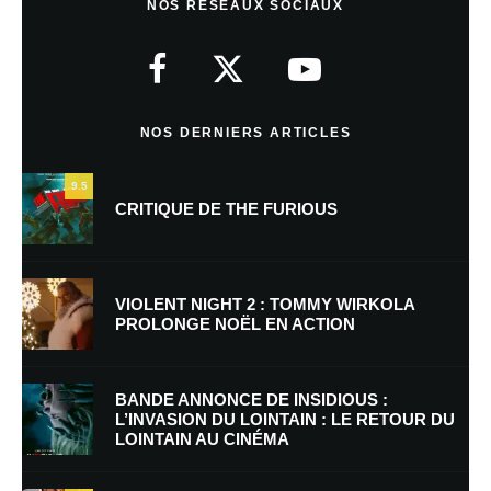
NOS RÉSEAUX SOCIAUX
Votre adresse e-mail ne sera pas publiée.
Les champs obligatoires sont
indiqués avec
*
Commentaire
*
NOS DERNIERS ARTICLES
9.5
CRITIQUE DE THE FURIOUS
VIOLENT NIGHT 2 : TOMMY WIRKOLA
PROLONGE NOËL EN ACTION
Nom
*
BANDE ANNONCE DE INSIDIOUS :
L’INVASION DU LOINTAIN : LE RETOUR DU
LOINTAIN AU CINÉMA
E-mail
*
Site web