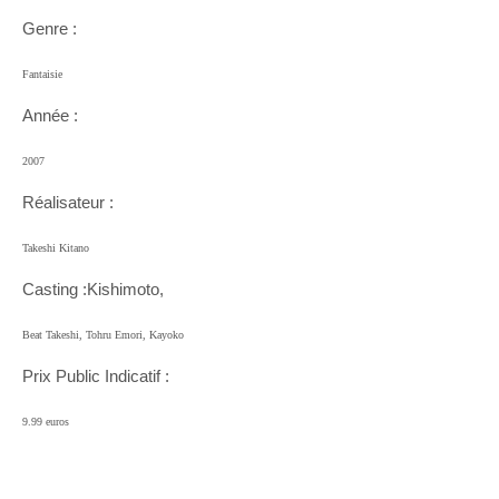
Genre :
Fantaisie
Année :
2007
Réalisateur :
Takeshi Kitano
Casting :Kishimoto,
Beat Takeshi, Tohru Emori, Kayoko
Prix Public Indicatif :
9.99 euros