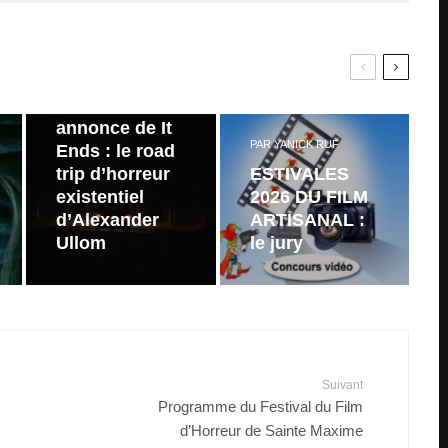
PAR
ZAST
Bande
annonce de It
PAR
YANICK RUF
Ends : le road
trip d’horreur
ESTIVALES
existentiel
2026 DU FILM
d’Alexander
ARTISANAL :
Ullom
le jury
Suivant
Programme du Festival du Film
d’Horreur de Sainte Maxime