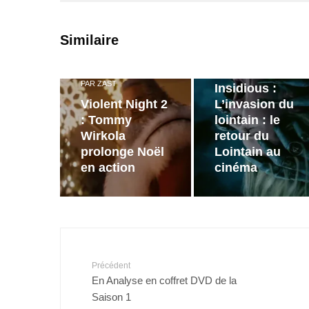
PAR
ZAST
Similaire
Bande
annonce de
PAR
ZAST
Insidious :
Violent Night 2
L’invasion du
: Tommy
lointain : le
Wirkola
retour du
prolonge Noël
Lointain au
en action
cinéma
Précédent
En Analyse en coffret DVD de la
Saison 1