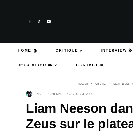
HOME 🏠
CRITIQUE ⭐
INTERVIEW 🎤
JEUX VIDÉO 🎮
CONTACT 📧
Accueil
Cinéma
Liam Neeson d
ZAST
·
CINÉMA
·
2 OCTOBRE 2009
Liam Neeson dan
Zeus sur le plate