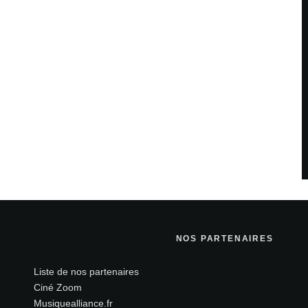
Site web
teur pour mon prochain commentaire.
NOS PARTENAIRES
Liste de nos partenaires
Ciné Zoom
savoir plus sur la façon dont les données de vos
Musiquealliance.fr