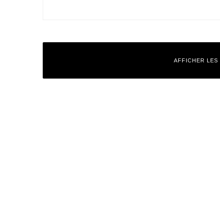
AFFICHER LES
Laisser un commentaire
Votre adresse e-mail ne sera pas publiée.
Les champs obligatoires
Commentaire
*