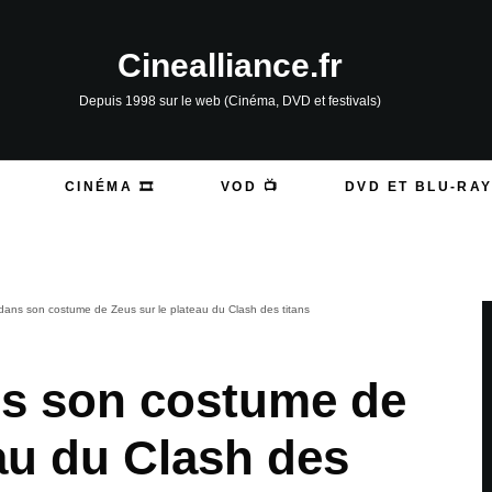
Cinealliance.fr
Depuis 1998 sur le web (Cinéma, DVD et festivals)
CINÉMA 🎞️
VOD 📺
DVD ET BLU-RAY
ans son costume de Zeus sur le plateau du Clash des titans
s son costume de
au du Clash des