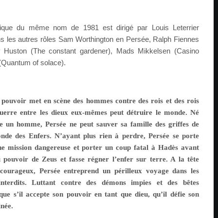
ique du même nom de 1981 est dirigé par Louis Leterrier
ns les autres rôles Sam Worthington en Persée, Ralph Fiennes
 Huston (The constant gardener), Mads Mikkelsen (Casino
Quantum of solace).
e pouvoir met en scène des hommes contre des rois et des rois
guerre entre les dieux eux-mêmes peut détruire le monde. Né
 un homme, Persée ne peut sauver sa famille des griffes de
de des Enfers. N’ayant plus rien à perdre, Persée se porte
ne mission dangereuse et porter un coup fatal à Hadès avant
 pouvoir de Zeus et fasse régner l’enfer sur terre. A la tête
 courageux, Persée entreprend un périlleux voyage dans les
nterdits. Luttant contre des démons impies et des bêtes
que s’il accepte son pouvoir en tant que dieu, qu’il défie son
inée.