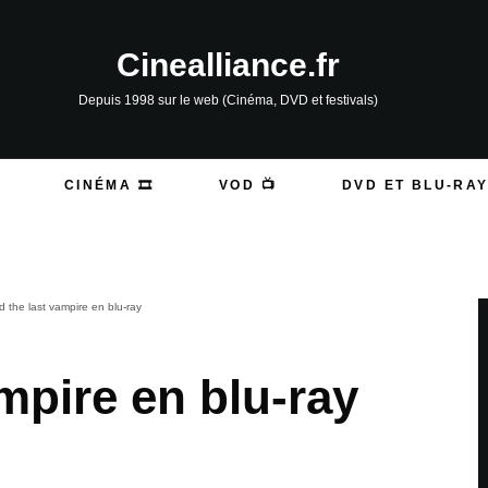
Cinealliance.fr
Depuis 1998 sur le web (Cinéma, DVD et festivals)
CINÉMA 🎞️
VOD 📺
DVD ET BLU-RAY
d the last vampire en blu-ray
mpire en blu-ray