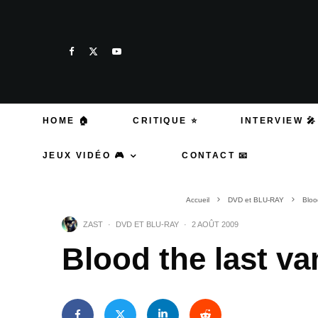
HOME 🏠
CRITIQUE ⭐
INTERVIEW 🎤
JEUX VIDÉO 🎮
CONTACT 📧
Accueil
DVD et BLU-RAY
Bloo
ZAST
·
DVD ET BLU-RAY
·
2 AOÛT 2009
Blood the last va