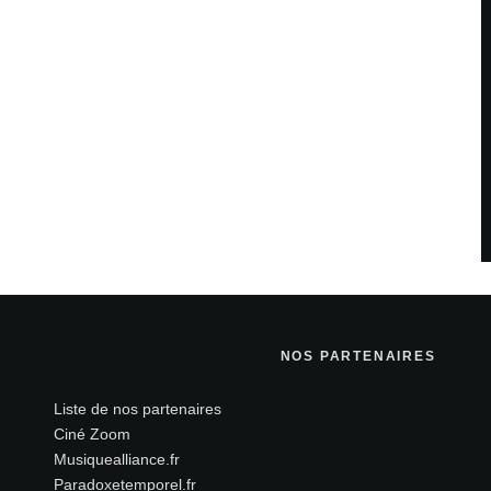
NOS PARTENAIRES
Liste de nos partenaires
Ciné Zoom
Musiquealliance.fr
Paradoxetemporel.fr