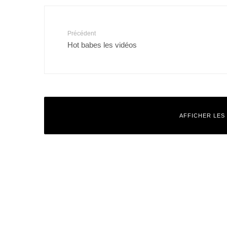
Précédent
Hot babes les vidéos
AFFICHER LES
Laisser un commentaire
Votre adresse e-mail ne sera pas publiée.
Les champs obligatoires
Commentaire
*