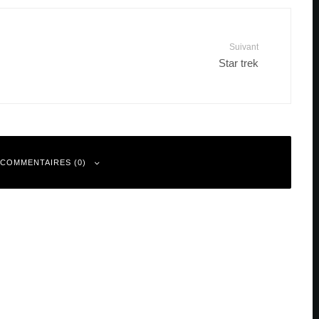
Suivant
Star trek
 COMMENTAIRES (0)
 sont indiqués avec
*