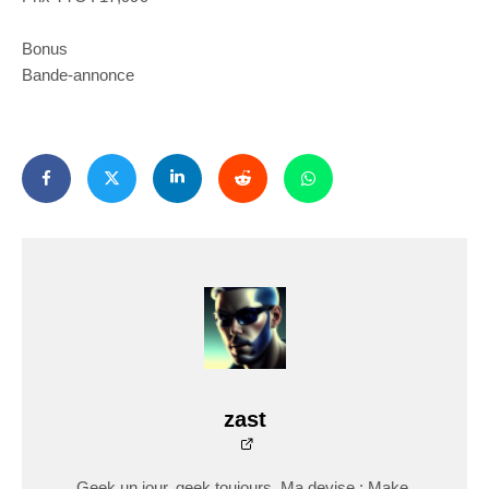
Bonus
Bande-annonce
zast
Geek un jour, geek toujours. Ma devise : Make,