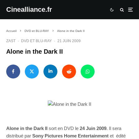
Cinealliance.fr
Accueil
DVD et BLU-RAY
Alone in the Dark II
ZAST
·
DVD ET BLU-RAY
·
21 JUIN 2009
Alone in the Dark II
Alone in the Dark II
sort en DVD le
24 Juin 2009
. Il sera
distribué par
Sony Pictures Home Entertainment
et édité