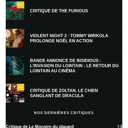
9.5
CRITIQUE DE THE FURIOUS
Nom
*
VIOLENT NIGHT 2 : TOMMY WIRKOLA
PROLONGE NOËL EN ACTION
E-mail
*
Site web
BANDE ANNONCE DE INSIDIOUS :
L’INVASION DU LOINTAIN : LE RETOUR DU
LOINTAIN AU CINÉMA
Enregistrer mon nom, mon e-mail et mon site dans le navigateur pour
mon prochain commentaire.
7.5
Prévenez-moi de tous les nouveaux commentaires par e-mail.
CRITIQUE DE ZOLTAN, LE CHIEN
SANGLANT DE DRACULA
Prévenez-moi de tous les nouveaux articles par e-mail.
NOS DERNIÈRES CRITIQUES
Critique de Le Monstre du placard
7.5