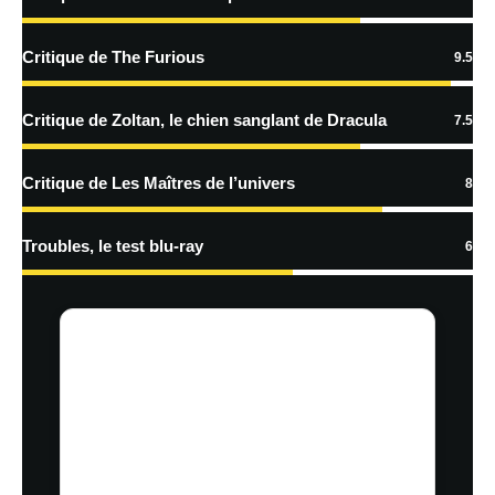
En savoir
plus sur la façon dont les données de vos commentaires sont
Critique de The Furious
9.5
traitées
Critique de Zoltan, le chien sanglant de Dracula
7.5
Critique de Les Maîtres de l’univers
8
Troubles, le test blu-ray
6