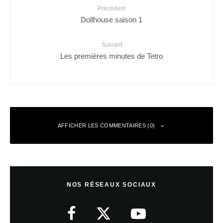
Précédent
Dollhouse saison 1
Suivant
Les premières minutes de Tetro
AFFICHER LES COMMENTAIRES (0)
Anonyme
Répondre
26 avril 2010 à 9 h 57 min
NOS RÉSEAUX SOCIAUX
putin t tro bo dave mais le plu bo et la plu bellle est red mist et
hit girl jadore tou les super-hero surtout itgirl i love you LOVE