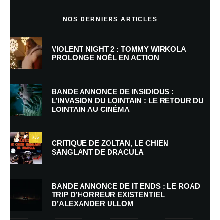
LOVE LOVE LOVE LOVE LOVE LOVE LOVE CECILIA
NOS DERNIERS ARTICLES
Anonyme
Répondre
VIOLENT NIGHT 2 : TOMMY WIRKOLA
PROLONGE NOËL EN ACTION
26 avril 2010 à 9 h 59 min
😆 😆 😆 😆 😆 😆 😀 😀 😀 😉 😉 😉 😉 😉
BANDE ANNONCE DE INSIDIOUS :
L’INVASION DU LOINTAIN : LE RETOUR DU
LOINTAIN AU CINÉMA
Anonyme
Répondre
13 septembre 2010 à 13 h 41 min
7.5
CRITIQUE DE ZOLTAN, LE CHIEN
SANGLANT DE DRACULA
C est vrai que j’ai la BO, les comics, le t-shirt (reçu pendant
les rencontres de Gerardmer) mais je n’ai pas encore acheté
le BR de cet excellent film.
BANDE ANNONCE DE IT ENDS : LE ROAD
TRIP D’HORREUR EXISTENTIEL
D’ALEXANDER ULLOM