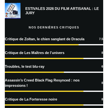
Laisser un commentaire
ESTIVALES 2026 DU FILM ARTISANAL : LE
Votre adresse e-mail ne sera pas publiée.
Les champs obligatoires sont
JURY
indiqués avec
*
Commentaire
*
NOS DERNIÈRES CRITIQUES
Critique de Zoltan, le chien sanglant de Dracula
7.5
Critique de Les Maîtres de l’univers
8
Troubles, le test blu-ray
6
Assassin’s Creed Black Flag Resynced : nos
Nom
*
8
impressions !
Critique de La Forteresse noire
8
E-mail
*
Site web