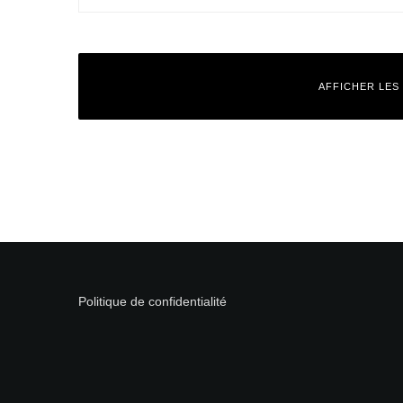
AFFICHER LES
Laisser un commentaire
Votre adresse e-mail ne sera pas publiée.
Les champs obligatoires
Commentaire
*
Politique de confidentialité