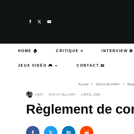
HOME 🏠
CRITIQUE ⭐
INTERVIEW 🎤
JEUX VIDÉO 🎮
CONTACT 📧
Accueil
DVD et BLU-RAY
Règl
ZAST
·
DVD ET BLU-RAY
·
2 AVRIL 2009
Règlement de co