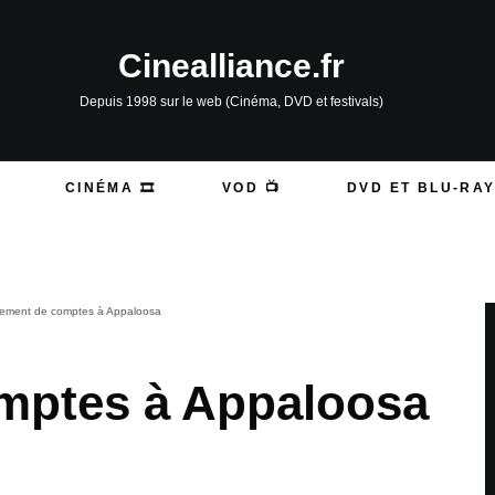
Cinealliance.fr
Depuis 1998 sur le web (Cinéma, DVD et festivals)
CINÉMA 🎞️
VOD 📺
DVD ET BLU-RAY
ement de comptes à Appaloosa
mptes à Appaloosa