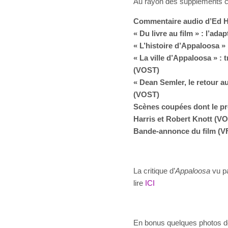
Au rayon des suppléments 
Commentaire audio d’Ed H
« Du livre au film » : l’ada
« L’histoire d’Appaloosa »
« La ville d’Appaloosa » :
(VOST)
« Dean Semler, le retour au
(VOST)
Scènes coupées dont le pr
Harris et Robert Knott (V
Bande-annonce du film (V
La critique d’
Appaloosa
vu pa
lire
ICI
En bonus quelques photos de