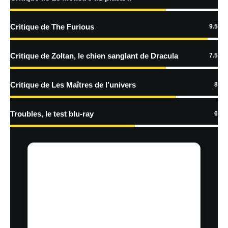
En savoir
plus sur la façon dont les données de vos commentaires sont
Critique de The Furious
9.5
traitées
Critique de Zoltan, le chien sanglant de Dracula
7.5
Critique de Les Maîtres de l’univers
8
Troubles, le test blu-ray
6