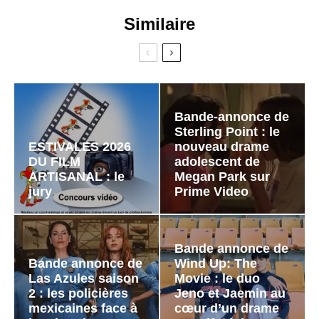
Similaire
Bande-annonce de
Sterling Point : le
ESTIVALES 2026
nouveau drame
DU FILM
adolescent de
ARTISANAL : le
Megan Park sur
jury
Prime Video
Bande annonce de
Bande annonce de
Wind Up: The
Las Azules saison
Movie : le duo
2 : les policières
Jeno et Jaemin au
mexicaines face à
cœur d’un drame