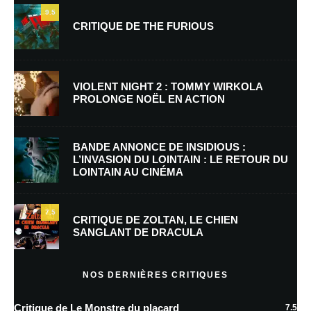
9.5
CRITIQUE DE THE FURIOUS
Nom
*
VIOLENT NIGHT 2 : TOMMY WIRKOLA
PROLONGE NOËL EN ACTION
E-mail
*
Site web
BANDE ANNONCE DE INSIDIOUS :
L’INVASION DU LOINTAIN : LE RETOUR DU
LOINTAIN AU CINÉMA
Enregistrer mon nom, mon e-mail et mon site dans le navigateur pour
mon prochain commentaire.
7.5
Prévenez-moi de tous les nouveaux commentaires par e-mail.
CRITIQUE DE ZOLTAN, LE CHIEN
SANGLANT DE DRACULA
Prévenez-moi de tous les nouveaux articles par e-mail.
NOS DERNIÈRES CRITIQUES
Critique de Le Monstre du placard
7.5