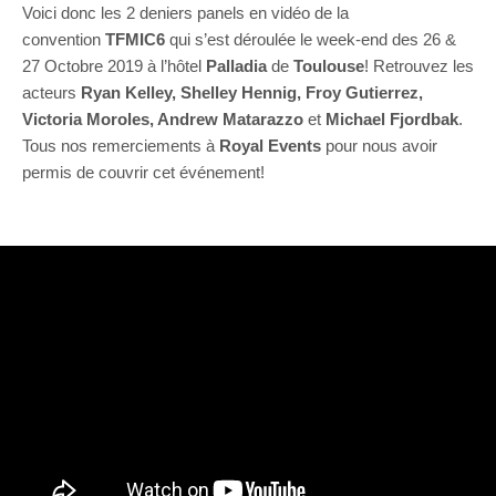
Voici donc les 2 deniers panels en vidéo de la
convention
TFMIC6
qui s’est déroulée le week-end des 26 &
27 Octobre 2019 à l’hôtel
Palladia
de
Toulouse
! Retrouvez les
acteurs
Ryan Kelley, Shelley Hennig, Froy Gutierrez,
Victoria Moroles, Andrew Matarazzo
et
Michael Fjordbak
.
Tous nos remerciements à
Royal Events
pour nous avoir
permis de couvrir cet événement!