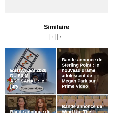
Similaire
Bande-annonce de
Sterling Point : le
ESTIVALES 2026
nouveau drame
DU FILM
adolescent de
ARTISANAL : le
Megan Park sur
jury
Prime Video
Bande annonce de
Bande annonce de
Wind Up: The