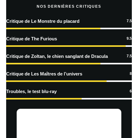
NOS DERNIÈRES CRITIQUES
Critique de Le Monstre du placard
7.5
En savoir
plus sur la façon dont les données de vos commentaires sont
Critique de The Furious
9.5
traitées
Critique de Zoltan, le chien sanglant de Dracula
7.5
Critique de Les Maîtres de l’univers
8
Troubles, le test blu-ray
6