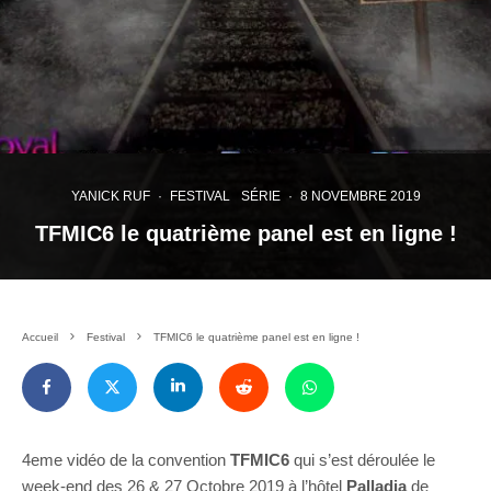
YANICK RUF
·
FESTIVAL
SÉRIE
·
8 NOVEMBRE 2019
TFMIC6 le quatrième panel est en ligne !
Accueil
Festival
TFMIC6 le quatrième panel est en ligne !
4eme vidéo de la convention
TFMIC6
qui s’est déroulée le
week-end des 26 & 27 Octobre 2019 à l’hôtel
Palladia
de