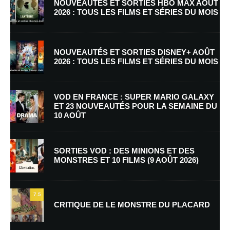
NOUVEAUTÉS ET SORTIES HBO MAX AOÛT
2026 : TOUS LES FILMS ET SÉRIES DU MOIS
NOUVEAUTÉS ET SORTIES DISNEY+ AOÛT
2026 : TOUS LES FILMS ET SÉRIES DU MOIS
Nom
*
VOD EN FRANCE : SUPER MARIO GALAXY
ET 23 NOUVEAUTÉS POUR LA SEMAINE DU
10 AOÛT
E-mail
*
Site web
SORTIES VOD : DES MINIONS ET DES
MONSTRES ET 10 FILMS (9 AOÛT 2026)
Enregistrer mon nom, mon e-mail et mon site dans le navigateur pour
mon prochain commentaire.
7.5
Prévenez-moi de tous les nouveaux commentaires par e-mail.
CRITIQUE DE LE MONSTRE DU PLACARD
Prévenez-moi de tous les nouveaux articles par e-mail.