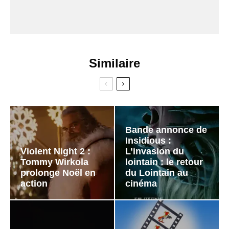
Similaire
Bande annonce de
Insidious :
Violent Night 2 :
L’invasion du
Tommy Wirkola
lointain : le retour
prolonge Noël en
du Lointain au
action
cinéma