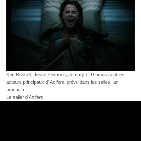
Keri Russell, Jesse Plemons, Jeremy T. Thomas sont les
acteurs principaux d’
Antlers
, prévu dans les salles l’an
prochain.
Le trailer d’
Antlers
: