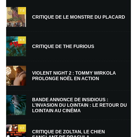
7.5
CRITIQUE DE LE MONSTRE DU PLACARD
9.5
CRITIQUE DE THE FURIOUS
Nom
*
VIOLENT NIGHT 2 : TOMMY WIRKOLA
PROLONGE NOËL EN ACTION
E-mail
*
Site web
BANDE ANNONCE DE INSIDIOUS :
L’INVASION DU LOINTAIN : LE RETOUR DU
LOINTAIN AU CINÉMA
Enregistrer mon nom, mon e-mail et mon site dans le navigateur pour
mon prochain commentaire.
7.5
Prévenez-moi de tous les nouveaux commentaires par e-mail.
CRITIQUE DE ZOLTAN, LE CHIEN