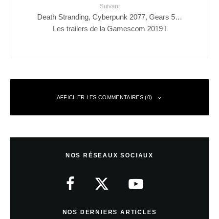
Suivant
Death Stranding, Cyberpunk 2077, Gears 5…
Les trailers de la Gamescom 2019 !
AFFICHER LES COMMENTAIRES (0)
Laisser un commentaire
NOS RÉSEAUX SOCIAUX
Votre adresse e-mail ne sera pas publiée.
Les champs obligatoires sont
indiqués avec
*
Commentaire
*
NOS DERNIERS ARTICLES