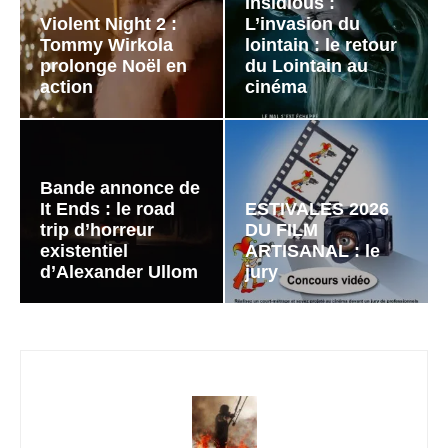
Insidious :
Violent Night 2 :
L’invasion du
Tommy Wirkola
lointain : le retour
prolonge Noël en
du Lointain au
action
cinéma
Bande annonce de
It Ends : le road
ESTIVALES 2026
trip d’horreur
DU FILM
existentiel
ARTISANAL : le
d’Alexander Ullom
jury