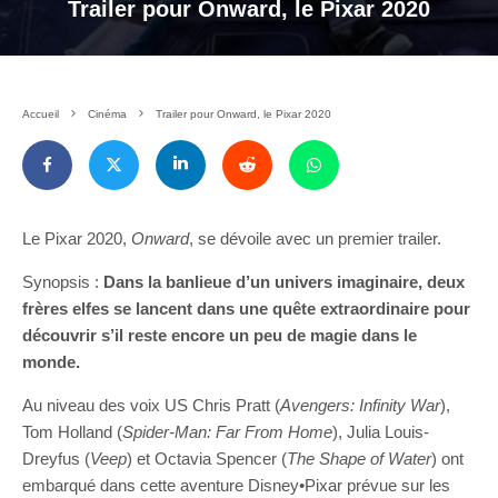
Trailer pour Onward, le Pixar 2020
Accueil
Cinéma
Trailer pour Onward, le Pixar 2020
Le Pixar 2020,
Onward
, se dévoile avec un premier trailer.
Synopsis :
Dans la banlieue d’un univers imaginaire, deux
frères elfes se lancent dans une quête extraordinaire pour
découvrir s’il reste encore un peu de magie dans le
monde.
Au niveau des voix US Chris Pratt (
Avengers: Infinity War
),
Tom Holland (
Spider-Man: Far From Home
), Julia Louis-
Dreyfus (
Veep
) et Octavia Spencer (
The Shape of Water
) ont
embarqué dans cette aventure Disney•Pixar prévue sur les