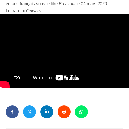
écrans français sous le titre
En avant
le 04 mars 2020
.
Le trailer d’
Onward
: