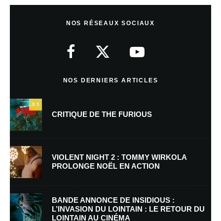
Laisser un commentaire
NOS RÉSEAUX SOCIAUX
Votre adresse e-mail ne sera pas publiée.
Les champs obligatoires sont
indiqués avec
*
Commentaire
*
NOS DERNIERS ARTICLES
9.5
CRITIQUE DE THE FURIOUS
VIOLENT NIGHT 2 : TOMMY WIRKOLA
PROLONGE NOËL EN ACTION
Nom
*
BANDE ANNONCE DE INSIDIOUS :
L’INVASION DU LOINTAIN : LE RETOUR DU
LOINTAIN AU CINÉMA