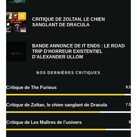
E-mail
*
Site web
7.5
CRITIQUE DE ZOLTAN, LE CHIEN
SANGLANT DE DRACULA
Enregistrer mon nom, mon e-mail et mon site dans le navigateur pour
mon prochain commentaire.
BANDE ANNONCE DE IT ENDS : LE ROAD
Prévenez-moi de tous les nouveaux commentaires par e-mail.
TRIP D’HORREUR EXISTENTIEL
D’ALEXANDER ULLOM
Prévenez-moi de tous les nouveaux articles par e-mail.
NOS DERNIÈRES CRITIQUES
Critique de The Furious
9.5
En savoir
plus sur la façon dont les données de vos commentaires sont
Critique de Zoltan, le chien sanglant de Dracula
7.5
traitées
Critique de Les Maîtres de l’univers
8