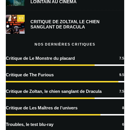
LOINTAIN AU CINÉMA
Enregistrer mon nom, mon e-mail et mon site dans le navigateur pour
mon prochain commentaire.
7.5
Prévenez-moi de tous les nouveaux commentaires par e-mail.
CRITIQUE DE ZOLTAN, LE CHIEN
SANGLANT DE DRACULA
Prévenez-moi de tous les nouveaux articles par e-mail.
NOS DERNIÈRES CRITIQUES
Critique de Le Monstre du placard
7.5
En savoir
plus sur la façon dont les données de vos commentaires sont
Critique de The Furious
9.5
traitées
Critique de Zoltan, le chien sanglant de Dracula
7.5
Critique de Les Maîtres de l’univers
8
Troubles, le test blu-ray
6