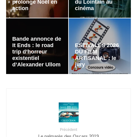
prolonge Noël en
du Lointain au
action
cinéma
Bande annonce de
It Ends : le road
ESTIVALES 2026
trip d’horreur
DU FILM
existentiel
ARTISANAL : le
d’Alexander Ullom
jury
Précédent
Le palmarès des Oscars 2019