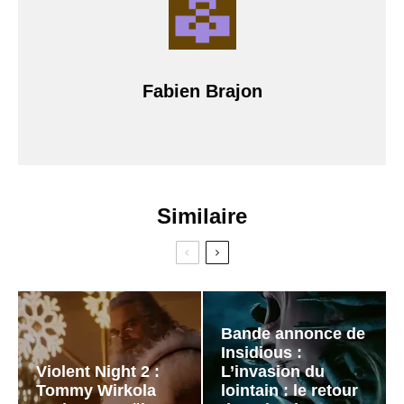
Fabien Brajon
Similaire
Bande annonce de
Insidious :
Violent Night 2 :
L’invasion du
Tommy Wirkola
lointain : le retour