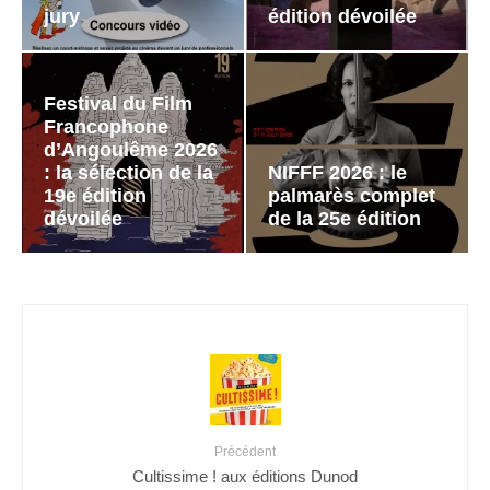
jury
édition dévoilée
Festival du Film
Francophone
d’Angoulême 2026
: la sélection de la
NIFFF 2026 : le
19e édition
palmarès complet
dévoilée
de la 25e édition
Précédent
Cultissime ! aux éditions Dunod