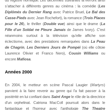
du registre horrifique. Les décennies suivantes la verront ainsi
s’attacher à différents genres au cinéma : la comédie (
Les
Diplômés du Dernier Rang
avec Patrice Bruel,
Le Bal des
Casse-Pieds
avec Jean Rochefort), la romance (
Trois Places
pour le 26
), le thriller (
Double vue
) ainsi que le drame (
La
Fille d’un Soldat ne Pleure Jamais
de James Ivory)
. C
‘est
néanmoins surtout à la télévision qu’elle affiche son
éclectisme, avec des prestations remarquées dans
La Peau
de Chagrin
,
Les Derniers Jours de Pompéi
(où elle côtoie
Laurence Olivier et Franco Nero),
Cousin Williams
ou
encore
Mafiosa
.
Années 2000
En 2004, le metteur en scène Pascal Laugier (
Martyrs
)
parvient à la faire revenir au genre qui l’a fait passer à la
postérité en lui confiant dans
Saint Ange
le rôle de la directrice
d’un orphelinat. Catriona MacColl poursuit alors dans le
fantastique et l’horreur avec l’anthologie
The Theatre