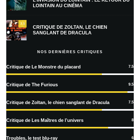
LOINTAIN AU CINÉMA
Enregistrer mon nom, mon e-mail et mon site dans le navigateur pour
mon prochain commentaire.
7.5
Prévenez-moi de tous les nouveaux commentaires par e-mail.
CRITIQUE DE ZOLTAN, LE CHIEN
SANGLANT DE DRACULA
Prévenez-moi de tous les nouveaux articles par e-mail.
NOS DERNIÈRES CRITIQUES
Critique de Le Monstre du placard
7.5
En savoir
plus sur la façon dont les données de vos commentaires sont
Critique de The Furious
9.5
traitées
Critique de Zoltan, le chien sanglant de Dracula
7.5
Critique de Les Maîtres de l’univers
8
Troubles, le test blu-ray
6