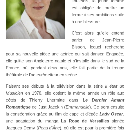
Toutefois, la jeune femme
est obligée de mettre un
terme à ses ambitions suite
à une blessure.
C’est alors qu’elle entend
parler de Jean-Pierre
Bisson, lequel recherche
pour sa nouvelle pièce une actrice qui sait danser. Engagée,
elle quitte son Angleterre natale et s’installe dans le sud de la
France, où, pendant deux ans, elle fait partie de la troupe
théâtrale de l’acteur/metteur en scène.
Faisant ses débuts à la télévision dans la série
Il était un
Musicien
en 1978, elle obtient la même année un rôle aux
côtés de Thierry Lhermitte dans
Le Dernier Amant
Romantique
de Just Jaeckin (
Emmanuelle
). Ce sera ensuite
la consécration grâce au film de cape et d’épée
Lady Oscar
,
une adaptation du manga
La Rose de Versailles
signée
Jacques Demy (
Peau d’Âne
), où elle est pour la première fois