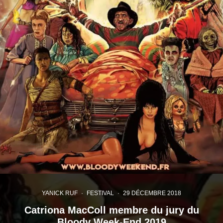
YANICK RUF
·
FESTIVAL
·
29 DÉCEMBRE 2018
Catriona MacColl membre du jury du
Bloody Week-End 2019