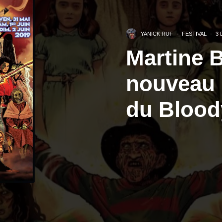
YANICK RUF
·
FESTIVAL
·
3 
Martine 
nouveau 
du Bloo