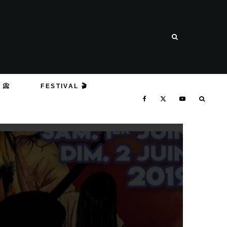
 📀
FESTIVAL 🎬