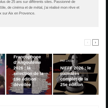
lus de 25 ans sur différents sites. Passionné de
le, de cinéma et de métal, j'ai réalisé mon rêve et
x sur Aix en Provence.
PAR
ZAST
Festival du
Film
Francophone
PAR
ZAST
d’Angoulême
2026 : la
NIFFF 2026 : le
sélection de la
palmarès
19e édition
complet de la
dévoilée
25e édition