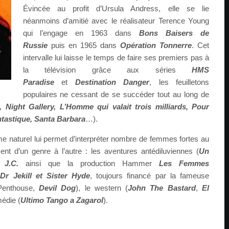
Évincée au profit d’Ursula Andress, elle se lie
néanmoins d’amitié avec le réalisateur Terence Young
qui l’engage en 1963 dans
Bons Baisers de
Russie
puis en 1965 dans
Opération Tonnerre
. Cet
intervalle lui laisse le temps de faire ses premiers pas à
la télévision grâce aux séries
HMS
Paradise
et
Destination Danger
, les feuilletons
populaires ne cessant de se succéder tout au long de
, Night Gallery, L’Homme qui valait trois milliards, Pour
antastique, Santa Barbara
…).
 naturel lui permet d’interpréter nombre de femmes fortes au
nt d’un genre à l’autre : les aventures antédiluviennes (
Un
 J.C.
ainsi que la production Hammer
Les Femmes
(
Dr Jekill et Sister Hyde
, toujours financé par la fameuse
Penthouse,
Devil Dog
), le western (
John The Bastard
,
El
médie (
Ultimo Tango a Zagarol
).