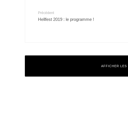
Précédent
Hellfest 2019 : le programme !
AFFICHER LES
Laisser un commentaire
Votre adresse e-mail ne sera pas publiée.
Les champs obligatoires
Commentaire
*