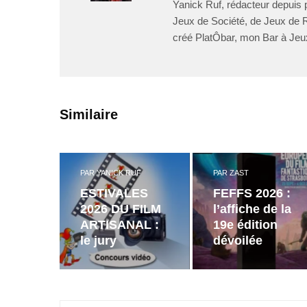
Yanick Ruf, rédacteur depuis p
Jeux de Société, de Jeux de Rô
créé PlatÔbar, mon Bar à Jeu
Similaire
PAR
YANICK RUF
PAR
ZAST
ESTIVALES
FEFFS 2026 :
2026 DU FILM
l’affiche de la
ARTISANAL :
19e édition
le jury
dévoilée