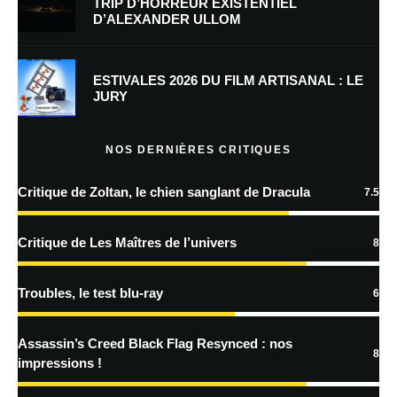
TRIP D’HORREUR EXISTENTIEL
D’ALEXANDER ULLOM
Enregistrer mon nom, mon e-mail et mon site dans le navigateur pour
mon prochain commentaire.
Prévenez-moi de tous les nouveaux commentaires par e-mail.
ESTIVALES 2026 DU FILM ARTISANAL : LE
JURY
Prévenez-moi de tous les nouveaux articles par e-mail.
NOS DERNIÈRES CRITIQUES
Critique de Zoltan, le chien sanglant de Dracula
7.5
En savoir
plus sur la façon dont les données de vos commentaires sont
Critique de Les Maîtres de l’univers
8
traitées
Troubles, le test blu-ray
6
Assassin’s Creed Black Flag Resynced : nos
8
impressions !