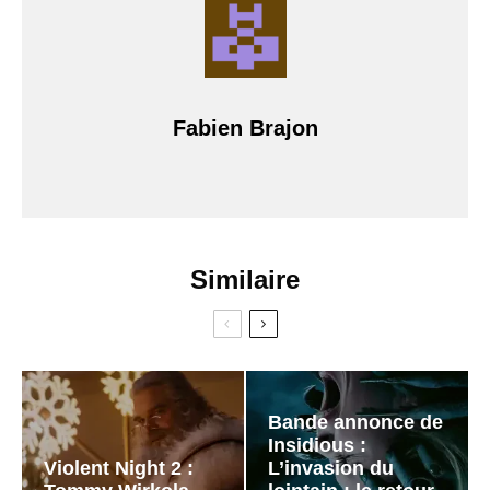
Fabien Brajon
Similaire
Bande annonce de
Insidious :
Violent Night 2 :
L’invasion du