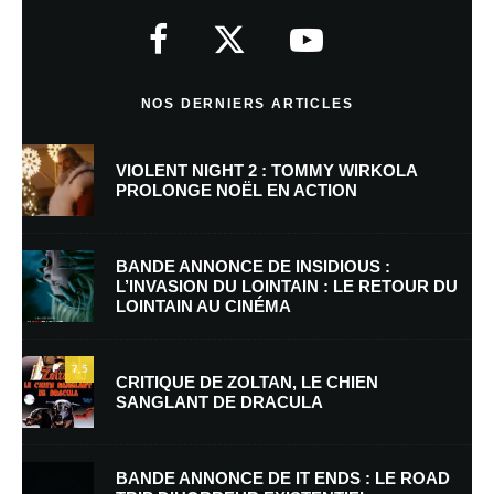
Votre adresse e-mail ne sera pas publiée.
Les champs obligatoires sont
indiqués avec
*
Commentaire
*
NOS DERNIERS ARTICLES
VIOLENT NIGHT 2 : TOMMY WIRKOLA
PROLONGE NOËL EN ACTION
BANDE ANNONCE DE INSIDIOUS :
L’INVASION DU LOINTAIN : LE RETOUR DU
LOINTAIN AU CINÉMA
Nom
*
7.5
CRITIQUE DE ZOLTAN, LE CHIEN
SANGLANT DE DRACULA
E-mail
*
Site web
BANDE ANNONCE DE IT ENDS : LE ROAD