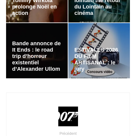
Tommy Wirkola
lointain : le retour
prolonge Noël en
du Lointain au
action
cinéma
Bande annonce de
It Ends : le road
ESTIVALES 2026
trip d’horreur
DU FILM
existentiel
ARTISANAL : le
d’Alexander Ullom
jury
Précédent