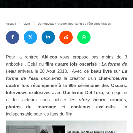
Accueil
Livre
De nouveaux Artbook pour la fin de l’été chez Akileos
Pour la rentrée
Akileos
vous propose pas moins de 3
artbooks . Celui du
film quatre fois oscarisé
:
La forme de
l’eau
arrivera le 28 Aout 2018.
Avec ce
beau livre
sur
La
forme de l’eau
découvrez la création d’un
chef-d’oeuvre
quatre fois récompensé à la 90e cérémonie des Oscars
.
Interviews exclusives
avec
Guillermo Del Toro
, son équipe
et les acteurs sans oublier les
story board
,
croquis
,
photos du tournage
et
contenus exclusifs
. Un
indispensable pour les fans du film.