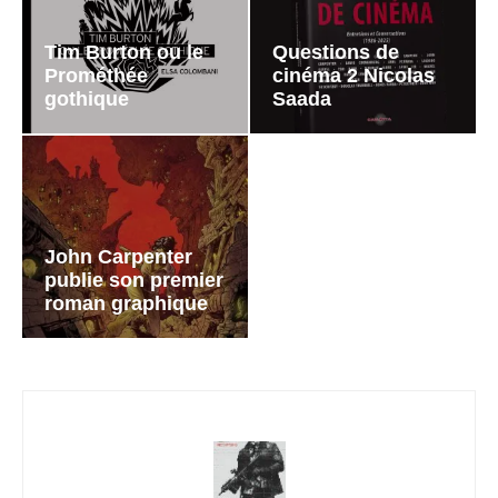
Tim Burton ou le
Questions de
Prométhée
cinéma 2 Nicolas
gothique
Saada
John Carpenter
publie son premier
roman graphique