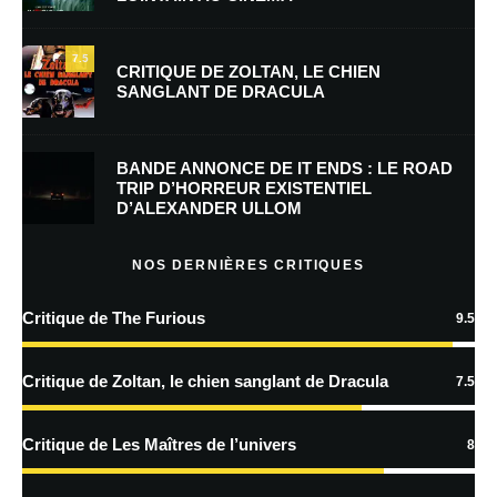
E-mail
*
Site web
7.5
CRITIQUE DE ZOLTAN, LE CHIEN
SANGLANT DE DRACULA
Enregistrer mon nom, mon e-mail et mon site dans le navigateur pour
mon prochain commentaire.
BANDE ANNONCE DE IT ENDS : LE ROAD
Prévenez-moi de tous les nouveaux commentaires par e-mail.
TRIP D’HORREUR EXISTENTIEL
D’ALEXANDER ULLOM
Prévenez-moi de tous les nouveaux articles par e-mail.
NOS DERNIÈRES CRITIQUES
Critique de The Furious
9.5
En savoir
plus sur la façon dont les données de vos commentaires sont
Critique de Zoltan, le chien sanglant de Dracula
7.5
traitées
Critique de Les Maîtres de l’univers
8