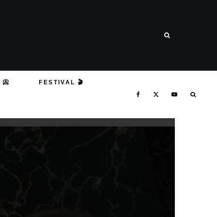
 📀
FESTIVAL 🎬