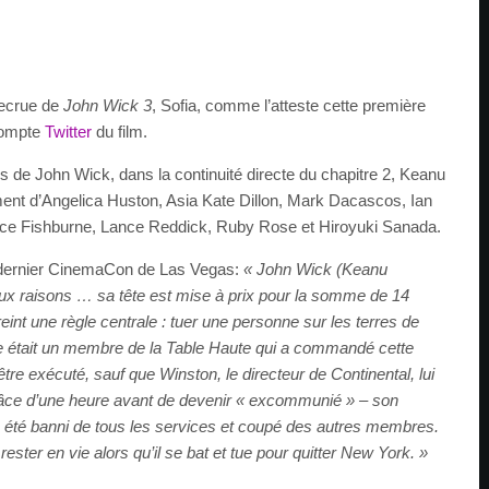
recrue de
John Wick 3
, Sofia, comme l’atteste cette première
 compte
Twitter
du film.
 de John Wick, dans la continuité directe du chapitre 2, Keanu
nt d’Angelica Huston, Asia Kate Dillon, Mark Dacascos, Ian
 Fishburne, Lance Reddick, Ruby Rose et Hiroyuki Sanada.
u dernier CinemaCon de Las Vegas:
« John Wick (Keanu
eux raisons … sa tête est mise à prix pour la somme de 14
nfreint une règle centrale : tuer une personne sur les terres de
ime était un membre de la Table Haute qui a commandé cette
tre exécuté, sauf que Winston, le directeur de Continental, lui
âce d’une heure avant de devenir « excommunié » – son
a été banni de tous les services et coupé des autres membres.
rester en vie alors qu’il se bat et tue pour quitter New York. »