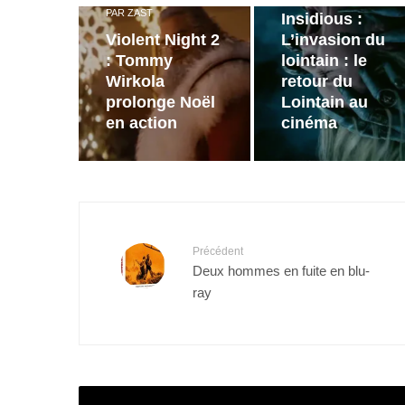
PAR
ZAST
Insidious :
Violent Night 2
L’invasion du
: Tommy
lointain : le
Wirkola
retour du
prolonge Noël
Lointain au
en action
cinéma
Précédent
Deux hommes en fuite en blu-
ray