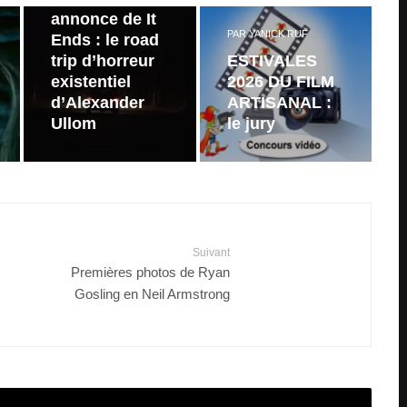
annonce de It
PAR
YANICK RUF
Ends : le road
trip d’horreur
ESTIVALES
existentiel
2026 DU FILM
d’Alexander
ARTISANAL :
Ullom
le jury
Suivant
Premières photos de Ryan
Gosling en Neil Armstrong