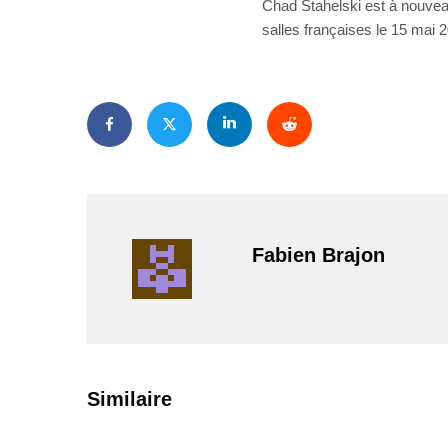
Chad Stahelski est à nouvea
salles françaises le 15 mai 
Fabien Brajon
PAR
ZAST
Similaire
Bande
annonce de