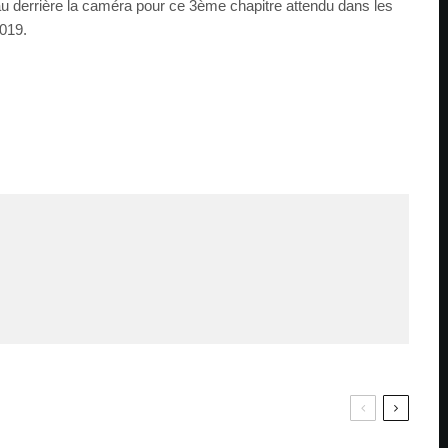
u derrière la caméra pour ce 3ème chapitre attendu dans les
2019.
PAR
ZAST
Bande