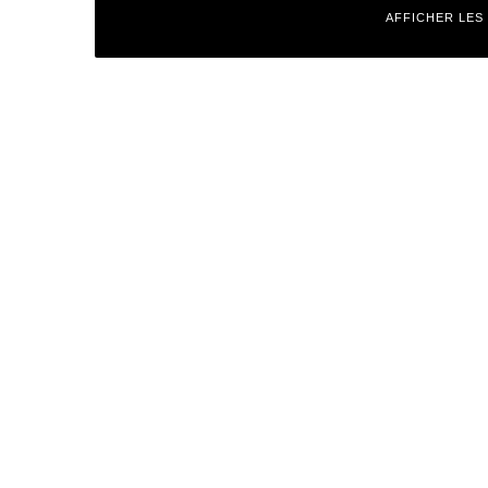
AFFICHER LES
Laisser un commentaire
Votre adresse e-mail ne sera pas publiée.
Les champs obligatoires
Commentaire
*
Nom
*