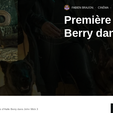
FABIEN BRAJON
·
CINÉMA
·
Première
Berry da
o d’Halle Berry dans John Wick 3