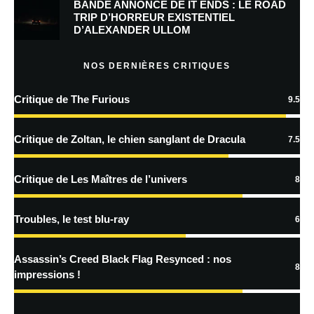
BANDE ANNONCE DE IT ENDS : LE ROAD
Prévenez-moi de tous les nouveaux commentaires par e-mail.
TRIP D’HORREUR EXISTENTIEL
D’ALEXANDER ULLOM
Prévenez-moi de tous les nouveaux articles par e-mail.
NOS DERNIÈRES CRITIQUES
Critique de The Furious
9.5
En savoir
plus sur la façon dont les données de vos commentaires sont
Critique de Zoltan, le chien sanglant de Dracula
7.5
traitées
Critique de Les Maîtres de l’univers
8
Troubles, le test blu-ray
6
Assassin’s Creed Black Flag Resynced : nos
8
impressions !