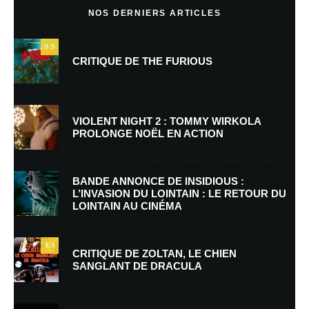
NOS DERNIERS ARTICLES
9.5
CRITIQUE DE THE FURIOUS
VIOLENT NIGHT 2 : TOMMY WIRKOLA
PROLONGE NOËL EN ACTION
Nom
*
BANDE ANNONCE DE INSIDIOUS :
L’INVASION DU LOINTAIN : LE RETOUR DU
LOINTAIN AU CINÉMA
E-mail
*
Site web
7.5
CRITIQUE DE ZOLTAN, LE CHIEN
SANGLANT DE DRACULA
Enregistrer mon nom, mon e-mail et mon site dans le navigateur pour
mon prochain commentaire.