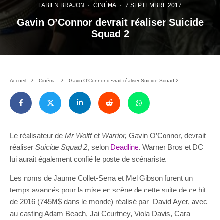
FABIEN BRAJON
·
CINÉMA
·
7 SEPTEMBRE 2017
Gavin O’Connor devrait réaliser Suicide
Squad 2
Accueil
Cinéma
Gavin O’Connor devrait réaliser Suicide Squad 2
Le réalisateur de
Mr Wolff
et
Warrior,
Gavin O’Connor, devrait
réaliser
Suicide Squad 2
, selon
Deadline
. Warner Bros et DC
lui aurait également confié le poste de scénariste.
Les noms de Jaume Collet-Serra et Mel Gibson furent un
temps avancés pour la mise en scène de cette suite de ce hit
de 2016 (745M$ dans le monde) réalisé par David Ayer, avec
au casting Adam Beach, Jai Courtney, Viola Davis, Cara