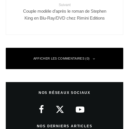
Suivant
Couple modèle d’après le roman de Stephen
King en Blu-Ray/DVD chez Rimini Editions
AFFICHER LES COMMENTAIRES (0)
Laisser un commentaire
NOS RÉSEAUX SOCIAUX
Votre adresse e-mail ne sera pas publiée.
Les champs obligatoires sont
indiqués avec
*
Commentaire
*
NOS DERNIERS ARTICLES