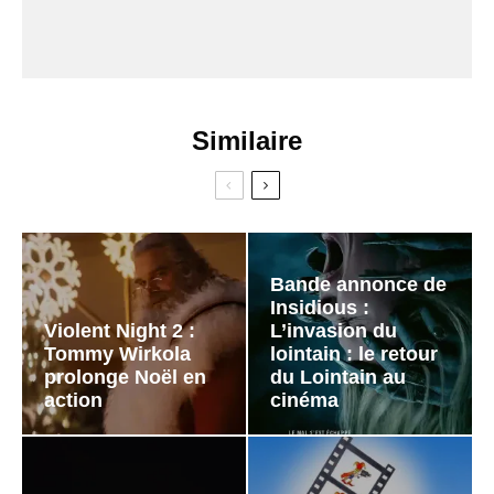
Similaire
Bande annonce de
Insidious :
Violent Night 2 :
L’invasion du
Tommy Wirkola
lointain : le retour
prolonge Noël en
du Lointain au
action
cinéma