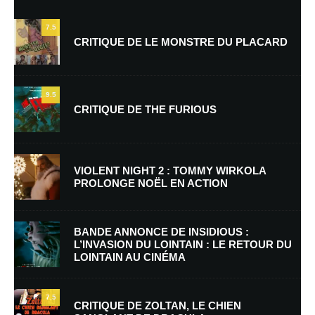
7.5
CRITIQUE DE LE MONSTRE DU PLACARD
9.5
CRITIQUE DE THE FURIOUS
Nom
*
VIOLENT NIGHT 2 : TOMMY WIRKOLA
PROLONGE NOËL EN ACTION
E-mail
*
Site web
BANDE ANNONCE DE INSIDIOUS :
L’INVASION DU LOINTAIN : LE RETOUR DU
LOINTAIN AU CINÉMA
Enregistrer mon nom, mon e-mail et mon site dans le navigateur pour
mon prochain commentaire.
7.5
Prévenez-moi de tous les nouveaux commentaires par e-mail.
CRITIQUE DE ZOLTAN, LE CHIEN