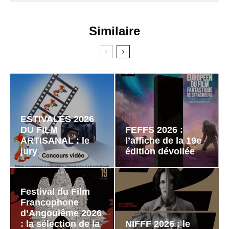
Similaire
ESTIVALES 2026
DU FILM
FEFFS 2026 :
ARTISANAL : le
l’affiche de la 19e
jury
édition dévoilée
Festival du Film
Francophone
d’Angoulême 2026
: la sélection de la
NIFFF 2026 : le