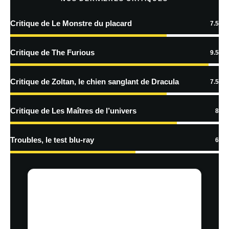
Critique de Le Monstre du placard
7.5
En savoir
plus sur la façon dont les données de vos commentaires sont
Critique de The Furious
9.5
traitées
Critique de Zoltan, le chien sanglant de Dracula
7.5
Critique de Les Maîtres de l’univers
8
Troubles, le test blu-ray
6