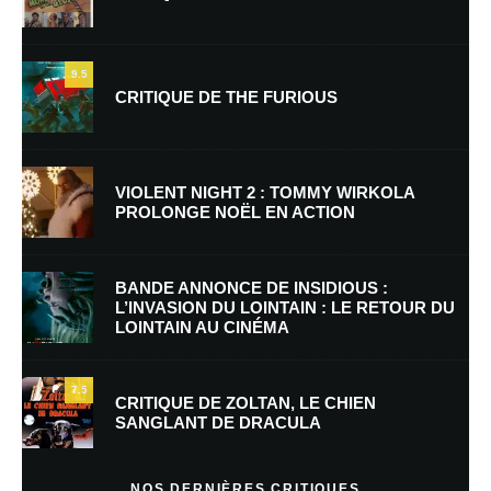
9.5
CRITIQUE DE THE FURIOUS
Nom
*
VIOLENT NIGHT 2 : TOMMY WIRKOLA
PROLONGE NOËL EN ACTION
E-mail
*
Site web
BANDE ANNONCE DE INSIDIOUS :
L’INVASION DU LOINTAIN : LE RETOUR DU
LOINTAIN AU CINÉMA
Enregistrer mon nom, mon e-mail et mon site dans le navigateur pour
mon prochain commentaire.
7.5
Prévenez-moi de tous les nouveaux commentaires par e-mail.
CRITIQUE DE ZOLTAN, LE CHIEN
SANGLANT DE DRACULA
Prévenez-moi de tous les nouveaux articles par e-mail.
NOS DERNIÈRES CRITIQUES