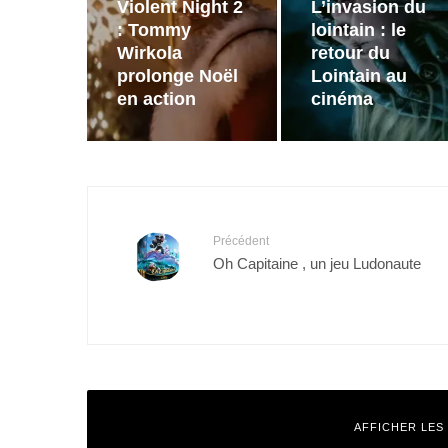
Violent Night 2
L’invasion du
: Tommy
lointain : le
Wirkola
retour du
prolonge Noël
Lointain au
en action
cinéma
Précédent
Oh Capitaine , un jeu Ludonaute
AFFICHER LES