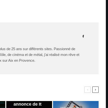
lus de 25 ans sur différents sites. Passionné de
le, de cinéma et de métal, j'ai réalisé mon rêve et
x sur Aix en Provence.
PAR
ZAST
Bande
annonce de It