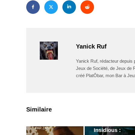
Yanick Ruf
Yanick Ruf, rédacteur depuis p
Jeux de Société, de Jeux de Rô
créé PlatÔbar, mon Bar à Jeu
PAR
ZAST
Similaire
Bande
annonce de
PAR
ZAST
Insidious :