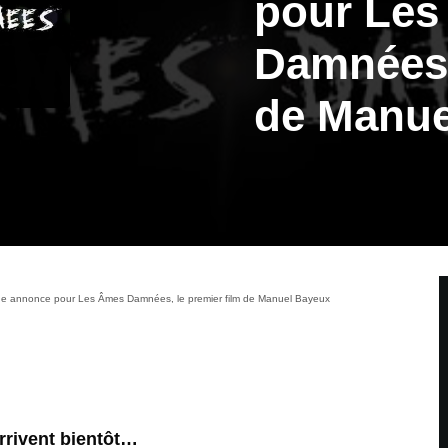
pour Le
Damnées, 
de Manue
e annonce pour Les Âmes Damnées, le premier film de Manuel Bayeux
rivent bientôt…