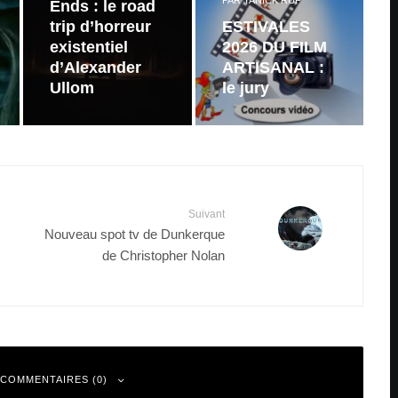
PAR
YANICK RUF
Ends : le road
trip d’horreur
ESTIVALES
existentiel
2026 DU FILM
d’Alexander
ARTISANAL :
Ullom
le jury
Suivant
Nouveau spot tv de Dunkerque
de Christopher Nolan
 COMMENTAIRES (0)