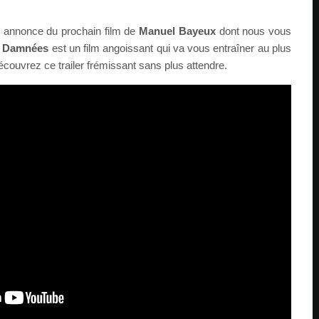
e annonce du prochain film de
Manuel Bayeux
dont nous vous
 Damnées
est un film angoissant qui va vous entraîner au plus
uvrez ce trailer frémissant sans plus attendre.