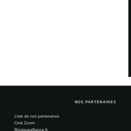
Site web
teur pour mon prochain commentaire.
savoir plus sur la façon dont les données de vos
NOS PARTENAIRES
Liste de nos partenaires
Ciné Zoom
Musiquealliance.fr