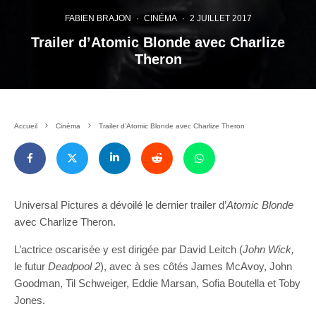
FABIEN BRAJON
·
CINÉMA
·
2 JUILLET 2017
Trailer d’Atomic Blonde avec Charlize
Theron
Accueil
Cinéma
Trailer d’Atomic Blonde avec Charlize Theron
Universal Pictures a dévoilé le dernier trailer d’
Atomic Blonde
avec Charlize Theron.
L’actrice oscarisée y est dirigée par David Leitch (
John Wick,
le futur
Deadpool 2
), avec à ses côtés James McAvoy, John
Goodman, Til Schweiger, Eddie Marsan, Sofia Boutella et Toby
Jones.