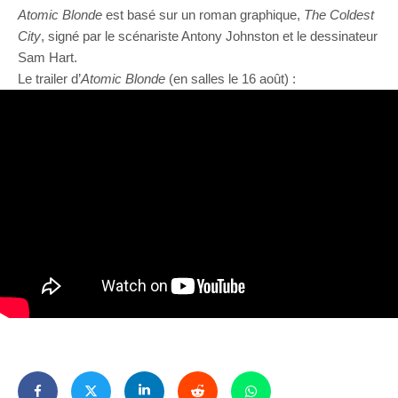
Atomic Blonde
est basé sur un roman graphique,
The Coldest
City
, signé par le scénariste Antony Johnston et le dessinateur
Sam Hart.
Le trailer d’
Atomic Blonde
(en salles le 16 août) :