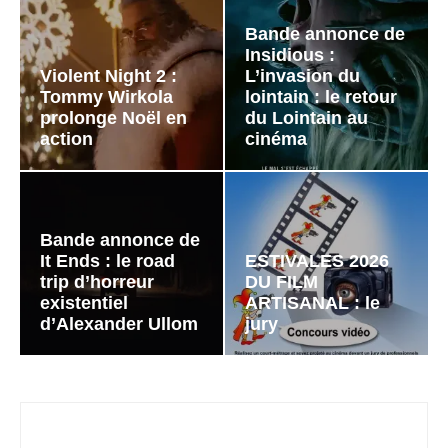
Bande annonce de
Insidious :
Violent Night 2 :
L’invasion du
Tommy Wirkola
lointain : le retour
prolonge Noël en
du Lointain au
action
cinéma
Bande annonce de
It Ends : le road
ESTIVALES 2026
trip d’horreur
DU FILM
existentiel
ARTISANAL : le
d’Alexander Ullom
jury