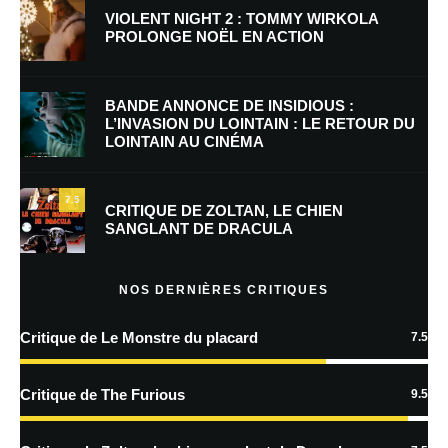
VIOLENT NIGHT 2 : TOMMY WIRKOLA
PROLONGE NOËL EN ACTION
E-mail
*
Site web
BANDE ANNONCE DE INSIDIOUS :
L’INVASION DU LOINTAIN : LE RETOUR DU
LOINTAIN AU CINÉMA
Enregistrer mon nom, mon e-mail et mon site dans le navigateur pour
mon prochain commentaire.
7.5
Prévenez-moi de tous les nouveaux commentaires par e-mail.
CRITIQUE DE ZOLTAN, LE CHIEN
SANGLANT DE DRACULA
Prévenez-moi de tous les nouveaux articles par e-mail.
NOS DERNIÈRES CRITIQUES
Critique de Le Monstre du placard
7.5
En savoir
plus sur la façon dont les données de vos commentaires sont
Critique de The Furious
9.5
traitées