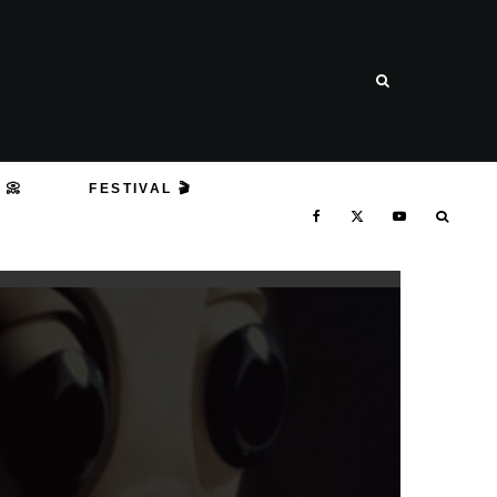
 📀
FESTIVAL 🎬