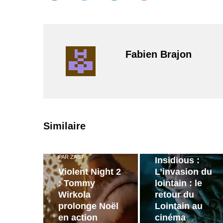
Fabien Brajon
PAR
ZAST
Similaire
Bande
annonce de
PAR
ZAST
Insidious :
Violent Night 2
L’invasion du
: Tommy
lointain : le
Wirkola
retour du
prolonge Noël
Lointain au
en action
cinéma