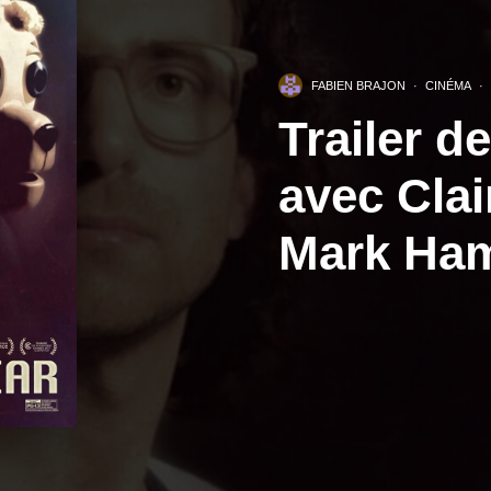
FABIEN BRAJON
·
CINÉMA
·
Trailer d
avec Clai
Mark Ham