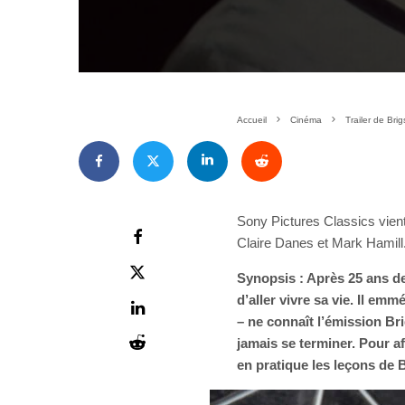
Accueil
Cinéma
Trailer de Bri
Sony Pictures Classics vient
Claire Danes et Mark Hamill
Syno
psis :
Après 25 ans de
d’aller vivre sa vie. Il em
– ne connaît l’émission Br
jamais se terminer. Pour a
en pratique les leçons de B