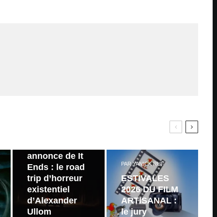
PAR
ZAST
Bande
annonce de It
PAR
YANICK RUF
Ends : le road
trip d’horreur
ESTIVALES
existentiel
2026 DU FILM
d’Alexander
ARTISANAL :
Ullom
le jury