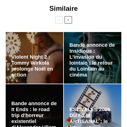
Similaire
Bande annonce de
Insidious :
Violent Night 2 :
L’invasion du
Tommy Wirkola
lointain : le retour
prolonge Noël en
du Lointain au
action
cinéma
Bande annonce de
It Ends : le road
ESTIVALES 2026
trip d’horreur
DU FILM
existentiel
ARTISANAL : le