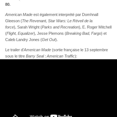
80.
American Made
est également interprété par Domhnall
Gleeson (
The Revenant, Star Wars: Le Réveil de la
force
), Sarah Wright (
Parks and Recreation
), E. Roger Mitchell
(
Flight, Equalizer
), Jesse Plemons (
Breaking Bad, Fargo
) et
Caleb Landry Jones (
Get Out
).
Le trailer d’
American Made
(sortie française le 13 septembre
sous le titre
Barry Seal : American Traffic
):