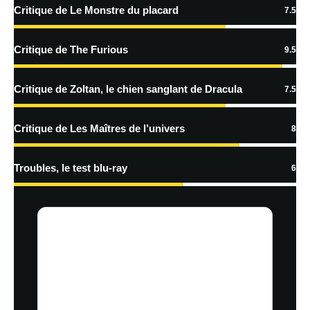
Critique de Le Monstre du placard
7.5
En savoir
plus sur la façon dont les données de vos commentaires sont
Critique de The Furious
9.5
traitées
Critique de Zoltan, le chien sanglant de Dracula
7.5
Critique de Les Maîtres de l’univers
8
Troubles, le test blu-ray
6