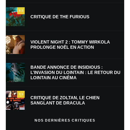
9.5
CRITIQUE DE THE FURIOUS
Nom
*
VIOLENT NIGHT 2 : TOMMY WIRKOLA
PROLONGE NOËL EN ACTION
E-mail
*
Site web
BANDE ANNONCE DE INSIDIOUS :
L’INVASION DU LOINTAIN : LE RETOUR DU
LOINTAIN AU CINÉMA
Enregistrer mon nom, mon e-mail et mon site dans le navigateur pour
mon prochain commentaire.
7.5
Prévenez-moi de tous les nouveaux commentaires par e-mail.
CRITIQUE DE ZOLTAN, LE CHIEN
SANGLANT DE DRACULA
Prévenez-moi de tous les nouveaux articles par e-mail.
NOS DERNIÈRES CRITIQUES