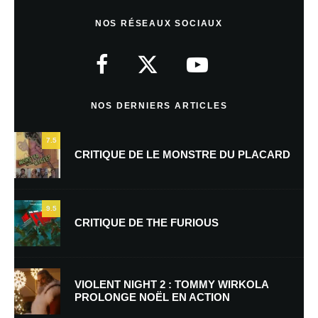
Laisser un commentaire
NOS RÉSEAUX SOCIAUX
Votre adresse e-mail ne sera pas publiée.
Les champs obligatoires sont
indiqués avec
*
Commentaire
*
NOS DERNIERS ARTICLES
7.5
CRITIQUE DE LE MONSTRE DU PLACARD
9.5
CRITIQUE DE THE FURIOUS
Nom
*
VIOLENT NIGHT 2 : TOMMY WIRKOLA
PROLONGE NOËL EN ACTION
E-mail
*
Site web