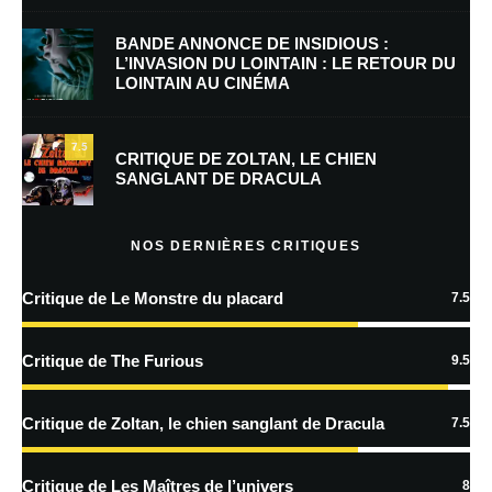
BANDE ANNONCE DE INSIDIOUS :
L’INVASION DU LOINTAIN : LE RETOUR DU
LOINTAIN AU CINÉMA
Enregistrer mon nom, mon e-mail et mon site dans le navigateur pour
mon prochain commentaire.
7.5
Prévenez-moi de tous les nouveaux commentaires par e-mail.
CRITIQUE DE ZOLTAN, LE CHIEN
SANGLANT DE DRACULA
Prévenez-moi de tous les nouveaux articles par e-mail.
NOS DERNIÈRES CRITIQUES
Critique de Le Monstre du placard
7.5
En savoir
plus sur la façon dont les données de vos commentaires sont
Critique de The Furious
9.5
traitées
Critique de Zoltan, le chien sanglant de Dracula
7.5
Critique de Les Maîtres de l’univers
8