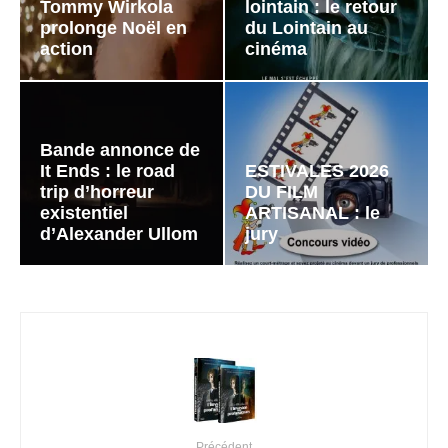
Tommy Wirkola
lointain : le retour
prolonge Noël en
du Lointain au
action
cinéma
Bande annonce de
It Ends : le road
ESTIVALES 2026
trip d’horreur
DU FILM
existentiel
ARTISANAL : le
d’Alexander Ullom
jury
Précédent