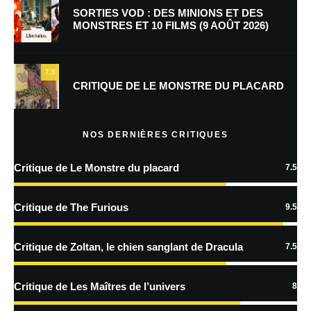
SORTIES VOD : DES MINIONS ET DES
MONSTRES ET 10 FILMS (9 AOÛT 2026)
Enregistrer mon nom, mon e-mail et mon site dans le navigateur pour
mon prochain commentaire.
7.5
Prévenez-moi de tous les nouveaux commentaires par e-mail.
CRITIQUE DE LE MONSTRE DU PLACARD
Prévenez-moi de tous les nouveaux articles par e-mail.
NOS DERNIÈRES CRITIQUES
Critique de Le Monstre du placard
7.5
En savoir
plus sur la façon dont les données de vos commentaires sont
Critique de The Furious
9.5
traitées
Critique de Zoltan, le chien sanglant de Dracula
7.5
Critique de Les Maîtres de l’univers
8