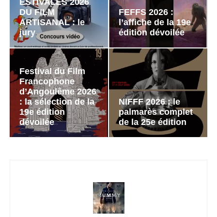
ESTIVALES 2026
DU FILM
FEFFS 2026 :
ARTISANAL : le
l’affiche de la 19e
jury
édition dévoilée
Festival du Film
Francophone
d’Angoulême 2026
: la sélection de la
NIFFF 2026 : le
19e édition
palmarès complet
dévoilée
de la 25e édition